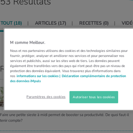
53 Résultats
MES ACTUELS DANS LE DOMAINE SERVICE
rgies et intolérances
ts d’hiver
xation au quotidien
ir médical
Offres
TOUT (
18
)
ARTICLES (
17
)
RECETTES (
0
)
VIDÉ
ents
ess
niques de relaxation
cine spécialisée
Tool, test et quiz
iments
té des femmes
M comme Meilleur.
MES ACTUELS DANS LE DOMAINE MOUVEMENT
MES ACTUELS DANS LE DOMAINE RELAXATION
Classer par:
PERTINENCE
Nous et nos partenaires utilisons des cookies et des technologies similaires pour
Calculer la consommation de calories
Travail et santé
fournir, protéger, analyser et améliorer nos services et pour personnaliser nos
MES ACTUELS DANS LE DOMAINE ALIMENTATION
MES ACTUELS DANS LE DOMAINE MÉDECINE
services et publicités, aussi sur les sites web de tiers. Les données peuvent
également être transférées vers des pays qui n'ont peut-être pas un niveau de
Résultats principaux
Calculateur d’IMC
Réduire la tension artérielle
protection des données équivalent. Vous trouverez plus d'informations dans
Course & Jogging
Détente active
nos
informations sur les cookies |
Déclaration complémentaire de protection
des données iMpuls
Calculez votre besoin en calories
Douleurs nerveuses
SIESTE EFFICACE
Les secrets du par­fait power­nap
Paramètres des cookies
Autoriser tous les cookies
Faire une petite sieste à midi permet de booster sa productivité. De quoi faut-il
tenir compte?