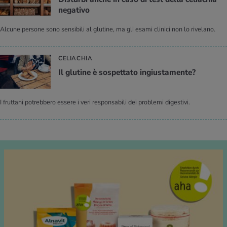
ne­ga­ti­vo
Alcune persone sono sensibili al glutine, ma gli esami clinici non lo rivelano.
CELIACHIA
Il glu­ti­ne è so­spet­ta­to in­giu­sta­men­te?
I fruttani potrebbero essere i veri responsabili dei problemi digestivi.