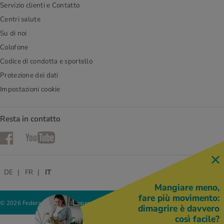
Servizio clienti e Contatto
Centri salute
Su di noi
Colofone
Codice di condotta e sportello
Protezione dei dati
Impostazioni cookie
Resta in contatto
Facebook
YouTube
DE
FR
IT
Mangiare meno,
fare più movimento:
© 2026 Federazione delle cooperative Migros
dimagrire è davvero
così facile?