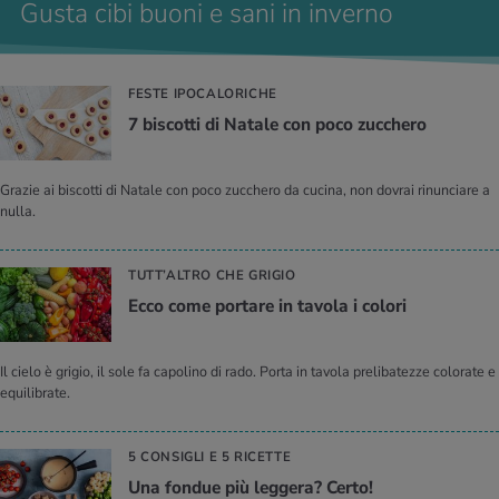
Gusta cibi buoni e sani in inverno
FESTE IPOCALORICHE
7 bi­scot­ti di Na­ta­le con poco zuc­che­ro
Grazie ai biscotti di Natale con poco zucchero da cucina, non dovrai rinunciare a
nulla.
TUTT’ALTRO CHE GRIGIO
Ecco come por­ta­re in ta­vo­la i co­lo­ri
Il cielo è grigio, il sole fa capolino di rado. Porta in tavola prelibatezze colorate e
equilibrate.
5 CONSIGLI E 5 RICETTE
Una fon­due più leg­ge­ra? Certo!