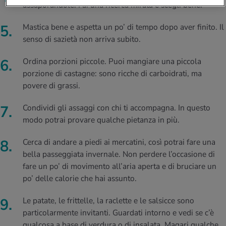
assaporandole. Fai una ricerca mirata e scegli bene.
Mastica bene e aspetta un po’ di tempo dopo aver finito. Il
senso di sazietà non arriva subito.
Ordina porzioni piccole. Puoi mangiare una piccola
porzione di castagne: sono ricche di carboidrati, ma
povere di grassi.
Condividi gli assaggi con chi ti accompagna. In questo
modo potrai provare qualche pietanza in più.
Cerca di andare a piedi ai mercatini, così potrai fare una
bella passeggiata invernale. Non perdere l’occasione di
fare un po’ di movimento all’aria aperta e di bruciare un
po’ delle calorie che hai assunto.
Le patate, le frittelle, la raclette e le salsicce sono
particolarmente invitanti. Guardati intorno e vedi se c’è
qualcosa a base di verdura o di insalata. Magari qualche