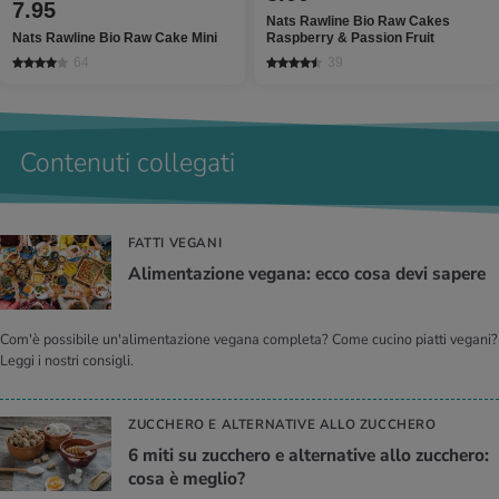
7.95
Nats Rawline Bio Raw Cakes
Nats Rawline Bio Raw Cake Mini
Raspberry & Passion Fruit
64
39
Contenuti collegati
FATTI VEGANI
Ali­men­ta­zio­ne ve­ga­na: ecco cosa devi sa­pe­re
Com'è possibile un'alimentazione vegana completa? Come cucino piatti vegani?
Leggi i nostri consigli.
ZUCCHERO E ALTERNATIVE ALLO ZUCCHERO
6 miti su zuc­che­ro e al­ter­na­ti­ve allo zuc­che­ro:
cosa è me­glio?