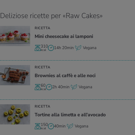
Deliziose ricette per «Raw Cakes»
RICETTA
Mini chee­se­ca­ke ai lam­po­ni
310
14h 20min
Vegana
kcal
RICETTA
Bro­w­nies al caffè e alle noci
60
2h 40min
Vegana
kcal
RICETTA
Tor­ti­ne alla li­met­ta e al­l'a­vo­ca­do
150
40min
Vegana
kcal