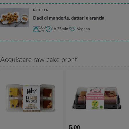
RICETTA
Dadi di man­dor­le, dat­te­ri e aran­cia
100
1h 25min
Vegana
kcal
Acquistare raw cake pronti
5.00