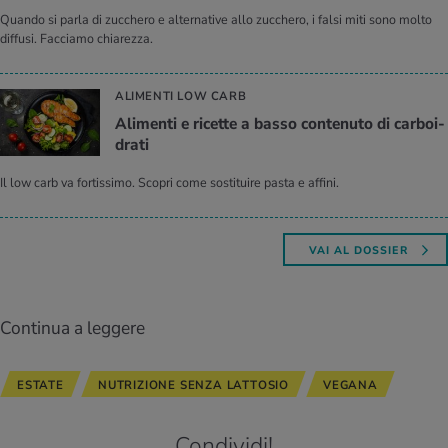
Quando si parla di zucchero e alternative allo zucchero, i falsi miti sono molto
diffusi. Facciamo chiarezza.
ALIMENTI LOW CARB
Ali­men­ti e ri­cet­te a basso con­te­nu­to di car­boi­
dra­ti
Il low carb va fortissimo. Scopri come sostituire pasta e affini.
VAI AL DOSSIER
Continua a leggere
ESTATE
NUTRIZIONE SENZA LATTOSIO
VEGANA
Condividi!