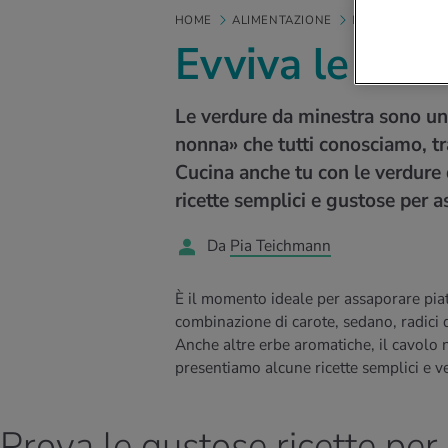
HOME
ALIMENTAZIONE
MANGIARE SA
Evviva le ver
Le verdure da minestra sono un 
nonna» che tutti conosciamo, tra
Cucina anche tu con le verdure
ricette semplici e gustose per 
Da
Pia Teichmann
È il momento ideale per assaporare piatt
combinazione di carote, sedano, radici 
Anche altre erbe aromatiche, il cavolo n
presentiamo alcune ricette semplici e v
Prova le gustose ricette per