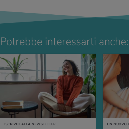
Potrebbe interessarti anche:
PERNE DI PIÙ
PER SAPERNE DI P
ISCRIVITI ALLA NEWSLETTER
UN NUOVO 