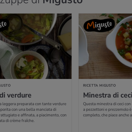
GUSTO
GUSTO
RICETTA MIGUSTO
i ver­du­re
Mi­ne­stra di cec
 leggera preparata con tante verdure
Questa minestra di ceci con 
aporita con una bella manciata di
a pezzettoni e prezzemolo è
attugiato e affinata, a piacimento, con
completo, che piace anche a
ata di crème fraîche.