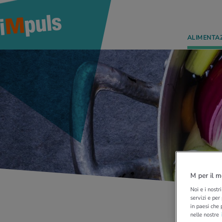
ALIMENTA
M per il m
Noi e i nostr
servizi e per
in paesi che 
nelle nostre