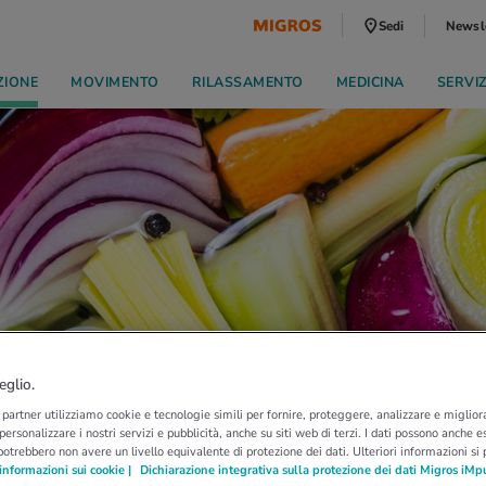
Sedi
Newsl
ZIONE
MOVIMENTO
RILASSAMENTO
MEDICINA
SERVI
eglio.
i partner utilizziamo cookie e tecnologie simili per fornire, proteggere, analizzare e migliora
 personalizzare i nostri servizi e pubblicità, anche su siti web di terzi. I dati possono anche es
potrebbero non avere un livello equivalente di protezione dei dati. Ulteriori informazioni si
informazioni sui cookie |
Dichiarazione integrativa sulla protezione dei dati Migros iMp