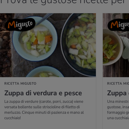
RICETTA MIGUSTO
VAI ALLA RICETTA MI
RICETTA MIGUSTO
RICETTA MI
Zuppa di ver­du­ra e pesce
Zuppa d
La zuppa di verdure (carote, porri, zucca) viene
Una minestra
versata bollente sulle striscioline di filetto di
gustose, ins
merluzzo. Cinque minuti di pazienza e mano al
formaggio gr
cucchiaio!
una cucchiai