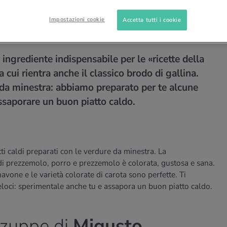
NO
Impostazioni cookie
Accetta tutti i cookie
dure da minestra!
ingrediente indispensabile per le «ricette della
 cui rientra anche il classico brodo di gallina.
 da minestra: abbiamo preparato per te alcune
assaporare un buon piatto caldo.
i caldi preparati con le verdure da minestra. La
di prezzemolo, porro e prezzemolo è colorata, gustosa e sana.
avone e le varietà colorate di carota sono perfette. Ti
eloci: sperimentale anche tu e assapora un buon piatto caldo.
 zuppe di
Migusto