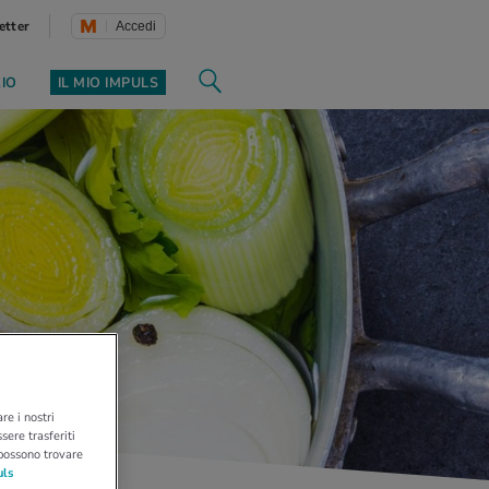
etter
Accedi
ZIO
IL MIO IMPULS
re i nostri
sere trasferiti
 possono trovare
uls