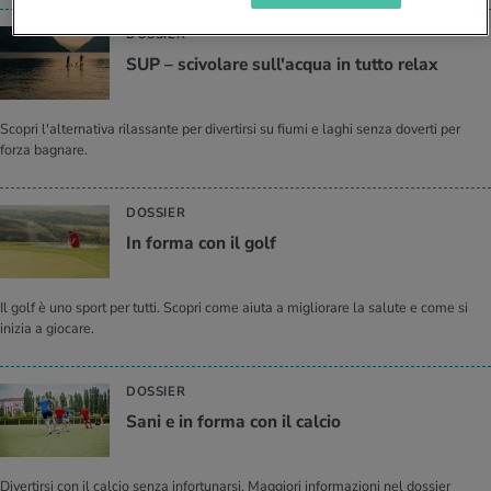
DOSSIER
SUP – sci­vo­la­re sul­l'ac­qua in tutto relax
Scopri l'alternativa rilassante per divertirsi su fiumi e laghi senza doverti per
forza bagnare.
DOSSIER
In forma con il golf
Il golf è uno sport per tutti. Scopri come aiuta a migliorare la salute e come si
inizia a giocare.
DOSSIER
Sani e in forma con il cal­cio
Divertirsi con il calcio senza infortunarsi. Maggiori informazioni nel dossier