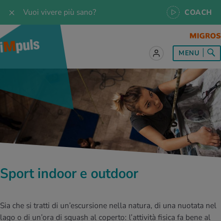
Vuoi vivere più sano?
COACH
MENU
tto sul tema Alimentazione
tto sul tema Movimento
tto sul tema Rilassamento
tto sul tema Medicina
tto sul tema Servizio
 le ricette
oscenze
 per tutti i giorni
enzione della salute
rte
oscenze
a & Jogging
iche di rilassamento
e per tutti i giorni
, test e quiz
 ideale
or e outdoor
a
ttie
orsi
Sport indoor e outdoor
 di alimentazione
lette
-Life-Balance
cina dello sport
è iMpuls
Sia che si tratti di un’escursione nella natura, di una nuotata nel
iare sano
rsionismo
ss
cina specialistica
lago o di un’ora di squash al coperto: l’attività fisica fa bene al