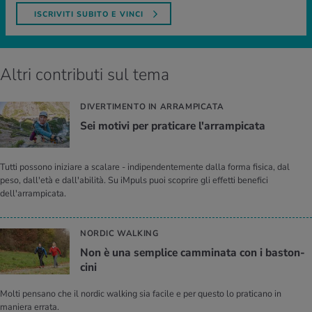
ISCRIVITI SUBITO E VINCI
Altri contributi sul tema
DIVERTIMENTO IN ARRAMPICATA
Sei mo­ti­vi per pra­ti­ca­re l'ar­ram­pi­ca­ta
Tutti possono iniziare a scalare - indipendentemente dalla forma fisica, dal
peso, dall'età e dall'abilità. Su iMpuls puoi scoprire gli effetti benefici
dell'arrampicata.
NORDIC WALKING
Non è una sem­pli­ce cam­mi­na­ta con i ba­ston­
ci­ni
Molti pensano che il nordic walking sia facile e per questo lo praticano in
maniera errata.