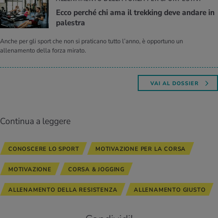
Ecco per­ché chi ama il trek­king deve an­da­re in
pa­le­stra
Anche per gli sport che non si praticano tutto l’anno, è opportuno un
allenamento della forza mirato.
VAI AL DOSSIER
Continua a leggere
CONOSCERE LO SPORT
MOTIVAZIONE PER LA CORSA
MOTIVAZIONE
CORSA & JOGGING
ALLENAMENTO DELLA RESISTENZA
ALLENAMENTO GIUSTO