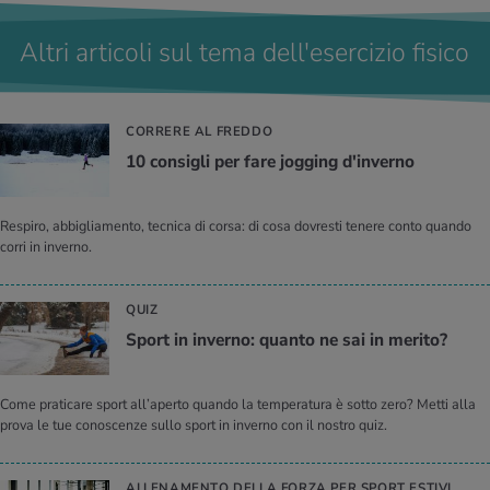
Altri articoli sul tema dell'esercizio fisico
CORRERE AL FREDDO
10 con­si­gli per fare jog­ging d'in­ver­no
Respiro, abbigliamento, tecnica di corsa: di cosa dovresti tenere conto quando
corri in inverno.
QUIZ
Sport in in­ver­no: quan­to ne sai in me­ri­to?
Come praticare sport all’aperto quando la temperatura è sotto zero? Metti alla
prova le tue conoscenze sullo sport in inverno con il nostro quiz.
ALLENAMENTO DELLA FORZA PER SPORT ESTIVI