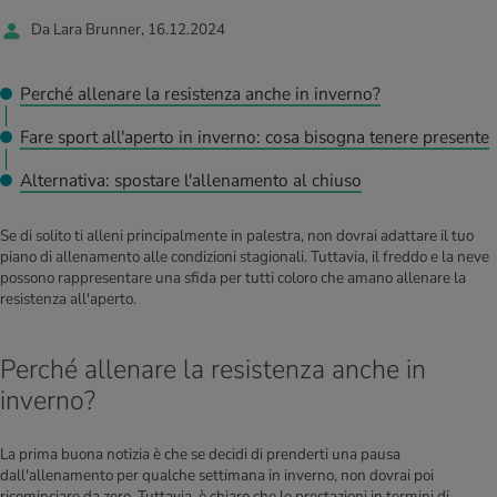
I D’ATTUALITÀ NELL’AMBITO SERVIZIO
Da Lara Brunner, 16.12.2024
rgie e intolleranze
t invernali
no
te delle donne
Offerte
Perché allenare la resistenza anche in inverno?
enti
ess
essere
rbi fisici
Tool, test e quiz
Fare sport all'aperto in inverno: cosa bisogna tenere presente
anze nutritive
oscenze mediche
I D’ATTUALITÀ NELL’AMBITO MOVIMENTO
I D’ATTUALITÀ NELL’AMBITO RILASSAMENTO
Alternativa: spostare l'allenamento al chiuso
Calcola il consumo calorico
Lavoro e salute
I D’ATTUALITÀ NELL’AMBITO ALIMENTAZIONE
I D’ATTUALITÀ NELL’AMBITO MEDICINA
Se di solito ti alleni principalmente in palestra, non dovrai adattare il tuo
Calcolatore BMI
Abbassare la pressione sanguigna
piano di allenamento alle condizioni stagionali. Tuttavia, il freddo e la neve
Corsa & Jogging
Rilassamento attivo
possono rappresentare una sfida per tutti coloro che amano allenare la
resistenza all'aperto.
Fabbisogno calorico
Dolori ai nervi
Perché allenare la resistenza anche in
inverno?
La prima buona notizia è che se decidi di prenderti una pausa
dall'allenamento per qualche settimana in inverno, non dovrai poi
ricominciare da zero. Tuttavia, è chiaro che le prestazioni in termini di