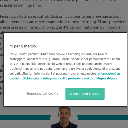
resistenza diminuiranno.
Finora gli effetti sono stati studiati principalmente per brevi pause dagli
allenamenti di quattro settimane (short term detraining). Si può prevedere
che le prestazioni si riducano dal 2 al 4% per ogni settimana di riposo. In
altre parole, dopo una pausa di quattro settimane saresti meno in forma
del 16%. In questo periodo avvengono soprattutto cambiamenti di tipo
funzionale: ad esempio, la gittata cardiaca massima diminuisce. Ciò
M per il meglio.
significa che il cuore riesce a pompare meno sangue e quindi meno
Noi e i nostri partner utilizziamo cookie e tecnologie simili per fornire,
ossigeno nel corpo.
proteggere, analizzare e migliorare i nostri servizi e per personalizzare i nostri
servizi e pubblicità, anche su siti web di terzi. I dati possono anche essere
Tuttavia, in linea di massima, se ci si è allenati regolarmente allo stesso
trasferiti in paesi che potrebbero non avere un livello equivalente di protezione
livello per un certo periodo di tempo prima della pausa, assisteremo a una
dei dati. Ulteriori informazioni si possono trovare nelle nostre
informazioni sui
riduzione minore delle prestazioni rispetto a chi ha appena iniziato ad
cookie |
Dichiarazione integrativa sulla protezione dei dati Migros iMpuls
allenarsi. Inoltre, le persone ben allenate saranno anche in grado di tornare
più rapidamente al loro livello iniziale quando ricominceranno dopo la
pausa.
Impostazioni cookie
Accetta tutti i cookie