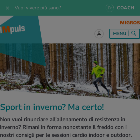
Vuoi vivere più sano?
COACH
MENU
tto sul tema Alimentazione
tto sul tema Movimento
tto sul tema Rilassamento
tto sul tema Medicina
tto sul tema Servizio
 le ricette
oscenze
 per tutti i giorni
enzione della salute
rte
oscenze
a & Jogging
iche di rilassamento
e per tutti i giorni
, test e quiz
Sport in inverno? Ma certo!
 ideale
or e outdoor
a
ttie
orsi
Non vuoi rinunciare all'allenamento di resistenza in
 di alimentazione
lette
-Life-Balance
cina dello sport
è iMpuls
inverno? Rimani in forma nonostante il freddo con i
nostri consigli per le sessioni cardio indoor e outdoor.
iare sano
rsionismo
ss
cina specialistica