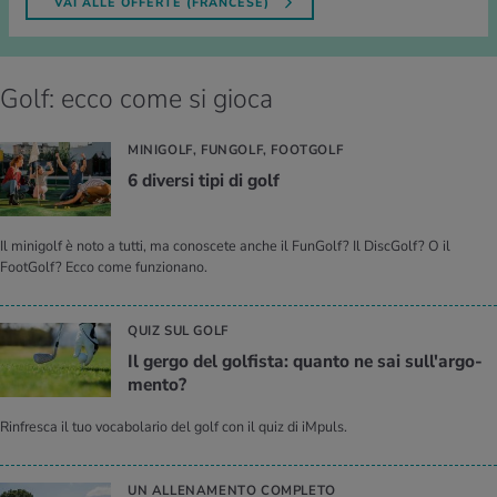
VAI ALLE OFFERTE (FRANCESE)
Golf: ecco come si gioca
MINIGOLF, FUNGOLF, FOOTGOLF
6 di­ver­si tipi di golf
Il minigolf è noto a tutti, ma conoscete anche il FunGolf? Il DiscGolf? O il
FootGolf? Ecco come funzionano.
QUIZ SUL GOLF
Il gergo del gol­fi­sta: quan­to ne sai sul­l'ar­go­
men­to?
Rinfresca il tuo vocabolario del golf con il quiz di iMpuls.
UN ALLENAMENTO COMPLETO