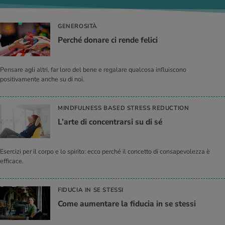
GENEROSITÀ
Per­ché do­na­re ci rende fe­li­ci
Pensare agli altri, far loro del bene e regalare qualcosa influiscono
positivamente anche su di noi.
MINDFULNESS BASED STRESS REDUCTION
L’ar­te di con­cen­trar­si su di sé
Esercizi per il corpo e lo spirito: ecco perché il concetto di consapevolezza è
efficace.
FIDUCIA IN SE STESSI
Come au­men­ta­re la fi­du­cia in se stes­si