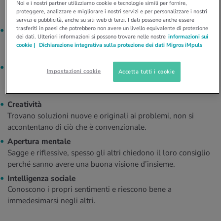
Noi e i nostri partner utilizziamo cookie e tecnologie simili per fornire,
Sono persone aperte alle nuove esperienze, amano dedicarsi
proteggere, analizzare e migliorare i nostri servizi e per personalizzare i nostri
alla scoperta del mondo.
servizi e pubblicità, anche su siti web di terzi. I dati possono anche essere
trasferiti in paesi che potrebbero non avere un livello equivalente di protezione
Amore per l’apprendimento
dei dati. Ulteriori informazioni si possono trovare nelle nostre
informazioni sui
Intraprendono nuove attività di propria iniziativa per sete di
cookie |
Dichiarazione integrativa sulla protezione dei dati Migros iMpuls
conoscenza.
Capacità di giudizio
Impostazioni cookie
Accetta tutti i cookie
Osservano le cose da tutti i punti di vista e le valutano in
modo critico.
Creatività
Trovano soluzioni nuove e originali ai problemi, non si
accontentano di ciò che è convenzionale.
Apertura mentale
Sagge e riflessive, spesso gli altri chiedono il loro consiglio
perché sanno avere una buona visione d’insieme.
Intelligenza sociale
Conoscono i propri sentimenti e riescono bene a
immedesimarsi negli altri.