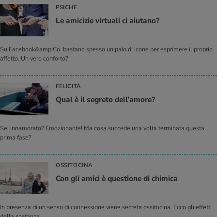
PSICHE
Le ami­ci­zie vir­tua­li ci aiu­ta­no?
Su Facebook&amp;Co. bastano spesso un paio di icone per esprimere il proprio
affetto. Un vero conforto?
FELICITÀ
Qual è il se­gre­to del­l’a­mo­re?
Sei innamorato? Emozionante! Ma cosa succede una volta terminata questa
prima fase?
OSSITOCINA
Con gli amici è que­stio­ne di chi­mi­ca
In presenza di un senso di connessione viene secreta ossitocina. Ecco gli effetti
della sostanza.