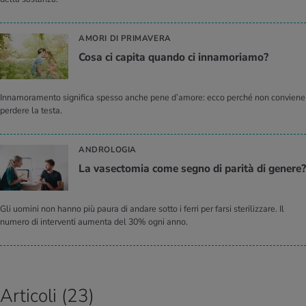
AMORI DI PRIMAVERA
Cosa ci ca­pi­ta quan­do ci in­na­mo­ria­mo?
Innamoramento significa spesso anche pene d’amore: ecco perché non conviene
perdere la testa.
ANDROLOGIA
La va­sec­to­mia come segno di pa­ri­tà di ge­ne­re?
Gli uomini non hanno più paura di andare sotto i ferri per farsi sterilizzare. Il
numero di interventi aumenta del 30% ogni anno.
Articoli (23)