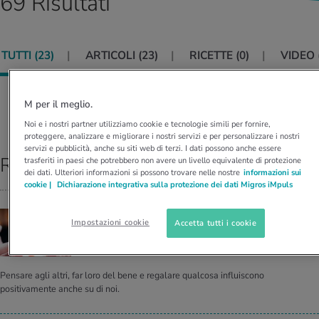
69 Risultati
I D’ATTUALITÀ NELL’AMBITO SERVIZIO
rgie e intolleranze
t invernali
no
te delle donne
Offerte
TUTTI (
23
)
ARTICOLI (
23
)
RICETTE (
0
)
VIDEO 
enti
ess
essere
rbi fisici
Tool, test e quiz
anze nutritive
oscenze mediche
M per il meglio.
I D’ATTUALITÀ NELL’AMBITO MOVIMENTO
I D’ATTUALITÀ NELL’AMBITO RILASSAMENTO
Ordina per:
RILEVANZA
Noi e i nostri partner utilizziamo cookie e tecnologie simili per fornire,
Calcola il consumo calorico
Lavoro e salute
proteggere, analizzare e migliorare i nostri servizi e per personalizzare i nostri
I D’ATTUALITÀ NELL’AMBITO ALIMENTAZIONE
I D’ATTUALITÀ NELL’AMBITO MEDICINA
servizi e pubblicità, anche su siti web di terzi. I dati possono anche essere
Risultati top
trasferiti in paesi che potrebbero non avere un livello equivalente di protezione
Calcolatore BMI
Abbassare la pressione sanguigna
dei dati. Ulteriori informazioni si possono trovare nelle nostre
informazioni sui
Corsa & Jogging
Rilassamento attivo
cookie |
Dichiarazione integrativa sulla protezione dei dati Migros iMpuls
Fabbisogno calorico
Dolori ai nervi
GENEROSITÀ
Impostazioni cookie
Accetta tutti i cookie
Per­ché do­na­re ci rende fe­li­ci
Pensare agli altri, far loro del bene e regalare qualcosa influiscono
positivamente anche su di noi.