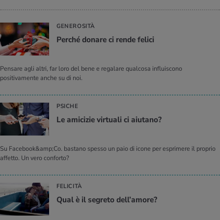
GENEROSITÀ
Per­ché do­na­re ci rende fe­li­ci
Pensare agli altri, far loro del bene e regalare qualcosa influiscono
positivamente anche su di noi.
PSICHE
Le ami­ci­zie vir­tua­li ci aiu­ta­no?
Su Facebook&amp;Co. bastano spesso un paio di icone per esprimere il proprio
affetto. Un vero conforto?
FELICITÀ
Qual è il se­gre­to del­l’a­mo­re?