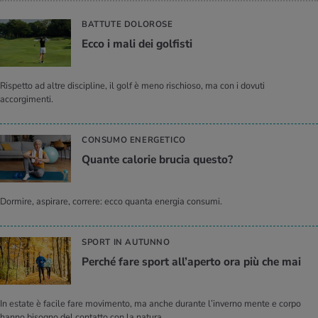
BATTUTE DOLOROSE
Ecco i mali dei gol­fi­sti
Rispetto ad altre discipline, il golf è meno rischioso, ma con i dovuti
accorgimenti.
CONSUMO ENERGETICO
Quan­te ca­lo­rie bru­cia que­sto?
Dormire, aspirare, correre: ecco quanta energia consumi.
SPORT IN AUTUNNO
Per­ché fare sport al­l’a­per­to ora più che mai
In estate è facile fare movimento, ma anche durante l’inverno mente e corpo
hanno bisogno del contatto con la natura.