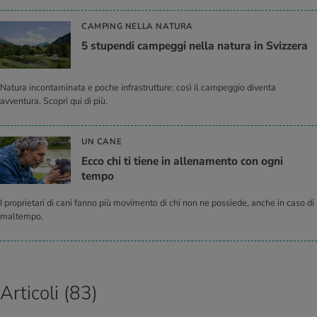
CAMPING NELLA NATURA
5 stu­pen­di cam­peg­gi nella na­tu­ra in Sviz­ze­ra
Natura incontaminata e poche infrastrutture: così il campeggio diventa
avventura. Scopri qui di più.
UN CANE
Ecco chi ti tiene in al­le­na­men­to con ogni
tempo
I proprietari di cani fanno più movimento di chi non ne possiede, anche in caso di
maltempo.
Articoli (83)