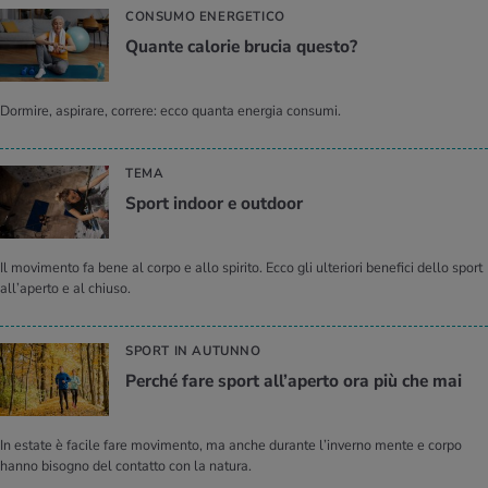
CONSUMO ENERGETICO
Quan­te ca­lo­rie bru­cia que­sto?
Dormire, aspirare, correre: ecco quanta energia consumi.
TEMA
Sport in­door e out­door
Il movimento fa bene al corpo e allo spirito. Ecco gli ulteriori benefici dello sport
all’aperto e al chiuso.
SPORT IN AUTUNNO
Per­ché fare sport al­l’a­per­to ora più che mai
In estate è facile fare movimento, ma anche durante l’inverno mente e corpo
hanno bisogno del contatto con la natura.