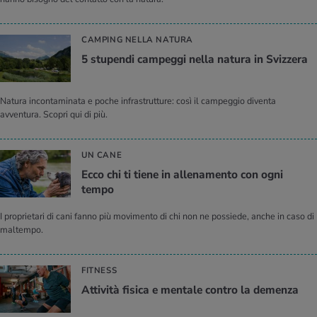
CAMPING NELLA NATURA
5 stu­pen­di cam­peg­gi nella na­tu­ra in Sviz­ze­ra
Natura incontaminata e poche infrastrutture: così il campeggio diventa
avventura. Scopri qui di più.
UN CANE
Ecco chi ti tiene in al­le­na­men­to con ogni
tempo
I proprietari di cani fanno più movimento di chi non ne possiede, anche in caso di
maltempo.
FITNESS
At­ti­vi­tà fi­si­ca e men­ta­le con­tro la de­men­za