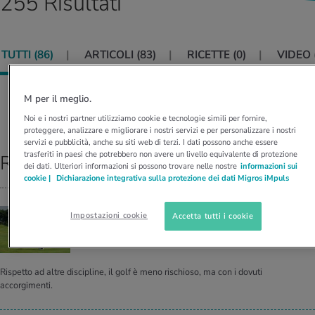
255 Risultati
I D’ATTUALITÀ NELL’AMBITO SERVIZIO
rgie e intolleranze
t invernali
no
te delle donne
Offerte
TUTTI (
86
)
ARTICOLI (
83
)
RICETTE (
0
)
VIDEO 
enti
ess
essere
rbi fisici
Tool, test e quiz
anze nutritive
oscenze mediche
M per il meglio.
I D’ATTUALITÀ NELL’AMBITO MOVIMENTO
I D’ATTUALITÀ NELL’AMBITO RILASSAMENTO
Ordina per:
RILEVANZA
Noi e i nostri partner utilizziamo cookie e tecnologie simili per fornire,
Calcola il consumo calorico
Lavoro e salute
proteggere, analizzare e migliorare i nostri servizi e per personalizzare i nostri
I D’ATTUALITÀ NELL’AMBITO ALIMENTAZIONE
I D’ATTUALITÀ NELL’AMBITO MEDICINA
servizi e pubblicità, anche su siti web di terzi. I dati possono anche essere
trasferiti in paesi che potrebbero non avere un livello equivalente di protezione
Risultati top
Calcolatore BMI
Abbassare la pressione sanguigna
dei dati. Ulteriori informazioni si possono trovare nelle nostre
informazioni sui
Corsa & Jogging
Rilassamento attivo
cookie |
Dichiarazione integrativa sulla protezione dei dati Migros iMpuls
Fabbisogno calorico
Dolori ai nervi
BATTUTE DOLOROSE
Impostazioni cookie
Accetta tutti i cookie
Ecco i mali dei gol­fi­sti
Rispetto ad altre discipline, il golf è meno rischioso, ma con i dovuti
accorgimenti.