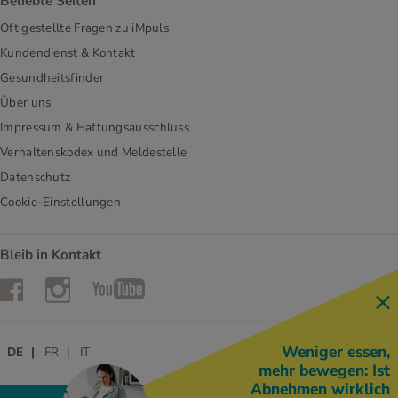
Beliebte Seiten
Oft gestellte Fragen zu iMpuls
Kundendienst & Kontakt
Gesundheitsfinder
Über uns
Impressum & Haftungsausschluss
Verhaltenskodex und Meldestelle
Datenschutz
Cookie-Einstellungen
Bleib in Kontakt
Instagram
Facebook
YouTube
Weniger essen,
DE
FR
IT
mehr bewegen: Ist
Abnehmen wirklich