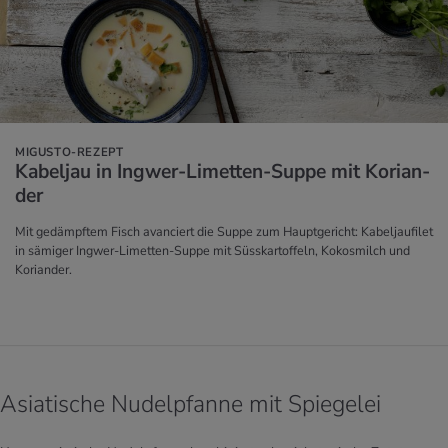
MIGUSTO-REZEPT
Ka­bel­jau in Ing­wer-Li­met­ten-Suppe mit Ko­ri­an­
der
Mit gedämpftem Fisch avanciert die Suppe zum Hauptgericht: Kabeljaufilet
in sämiger Ingwer-Limetten-Suppe mit Süsskartoffeln, Kokosmilch und
Koriander.
Asiatische Nudelpfanne mit Spiegelei