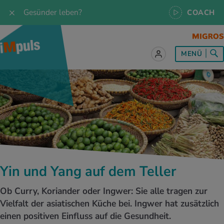
Gesünder leben?
COACH
MENÜ
lles zum Thema Ernährung
lles zum Thema Bewegung
lles zum Thema Entspannung
les zum Thema Medizin
les zum Thema Services
 Rezepte
twissen
pannung im Alltag
ndheitsprävention
ebote
ährungswissen
ing & Jogging
niken
nd im Alltag
s, Test & Quizze
Yin und Yang auf dem Teller
lgewicht
or & Outdoor
a
tmedizin
tbewerbe
Ob Curry, Koriander oder Ingwer: Sie alle tragen zur
undes Essen
 & Biken
-Life Balance
kheiten
 iMpuls
Vielfalt der asiatischen Küche bei. Ingwer hat zusätzlich
einen positiven Einfluss auf die Gesundheit.
ährungsformen
dern
ss
medizin