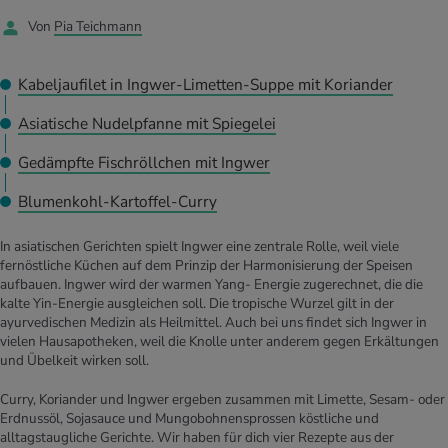
UELLE THEMEN IM BEREICH SERVICES
Von
Pia Teichmann
rgien & Intoleranzen
ersport
afen
engesundheit
Angebote
Kabeljaufilet in Ingwer-Limetten-Suppe mit Koriander
ungsmittel
ess
lness
chwerden
Tools, Test & Quizze
Asiatische Nudelpfanne mit Spiegelei
stoffe
zinisches Wissen
UELLE THEMEN IM BEREICH BEWEGUNG
UELLE THEMEN IM BEREICH ENTSPANNUNG
Gedämpfte Fischröllchen mit Ingwer
Kalorienverbrauch berechnen
Glücklich sein
UELLE THEMEN IM BEREICH ERNÄHRUNG
UELLE THEMEN IM BEREICH MEDIZIN
Blumenkohl-Kartoffel-Curry
BMI berechnen
Mund- & Zahnpflege
In asiatischen Gerichten spielt Ingwer eine zentrale Rolle, weil viele
Personal Health Coaching
Personal Health Coaching
fernöstliche Küchen auf dem Prinzip der Harmonisierung der Speisen
aufbauen. Ingwer wird der warmen Yang- Energie zugerechnet, die die
Personal Health Coaching
Personal Health Coaching
kalte Yin-Energie ausgleichen soll. Die tropische Wurzel gilt in der
ayurvedischen Medizin als Heilmittel. Auch bei uns findet sich Ingwer in
vielen Hausapotheken, weil die Knolle unter anderem gegen Erkältungen
und Übelkeit wirken soll.
Curry, Koriander und Ingwer ergeben zusammen mit Limette, Sesam- oder
Erdnussöl, Sojasauce und Mungobohnensprossen köstliche und
alltagstaugliche Gerichte. Wir haben für dich vier Rezepte aus der