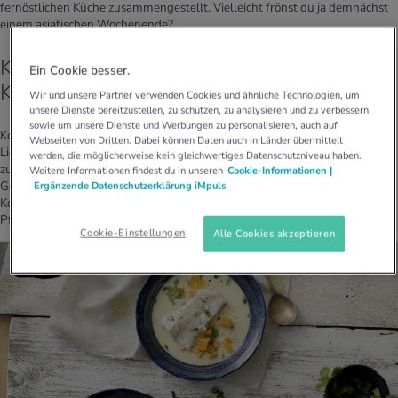
fernöstlichen Küche zusammengestellt. Vielleicht frönst du ja demnächst
einem asiatischen Wochenende?
Kabeljaufilet in Ingwer-Limetten-Suppe mit
Ein Cookie besser.
Koriander
Wir und unsere Partner verwenden Cookies und ähnliche Technologien, um
unsere Dienste bereitzustellen, zu schützen, zu analysieren und zu verbessern
sowie um unsere Dienste und Werbungen zu personalisieren, auch auf
Koriander ist nicht jedermanns Sache. Ob man zu den Koriander-
Webseiten von Dritten. Dabei können Daten auch in Länder übermittelt
Liebhabern gehört oder nicht, soll genetisch bedingt sein. Wenn du auch
werden, die möglicherweise kein gleichwertiges Datenschutzniveau haben.
zu jenen gehörst, die lieber einen Bogen um das Kraut mit dem „seifigen“
Weitere Informationen findest du in unseren
Cookie-Informationen |
Geschmack machen: Probiere es doch trotzdem noch einmal. Je nach
Ergänzende Datenschutzerklärung iMpuls
Kombination und Dosierung kann Koriander dem Gericht den richtigen
Pfiff geben.
Cookie-Einstellungen
Alle Cookies akzeptieren