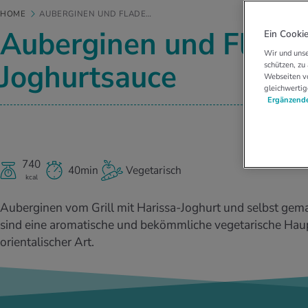
HOME
AUBERGINEN UND FLADE…
Auberginen und Fladen
Ein Cookie
Wir und unse
Joghurtsauce
schützen, zu
Webseiten vo
gleichwertig
Ergänzende
740
40min
Vegetarisch
kcal
Auberginen vom Grill mit Harissa-Joghurt und selbst ge
sind eine aromatische und bekömmliche vegetarische Hau
orientalischer Art.