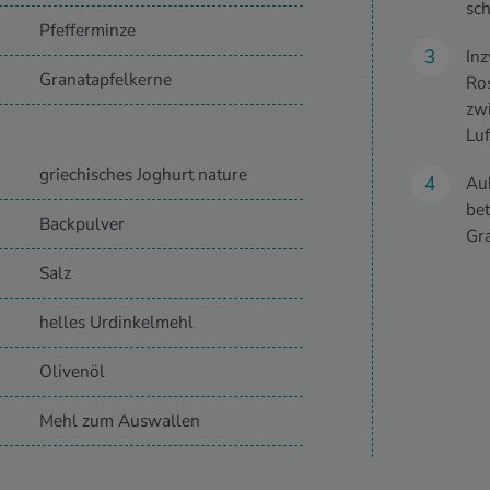
sch
Pfefferminze
Inz
Granatapfelkerne
Ros
zw
Luf
griechisches Joghurt nature
Aub
bet
Backpulver
Gra
Salz
helles Urdinkelmehl
Olivenöl
Mehl zum Auswallen