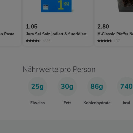
1.05
2.80
en Paste
Jura Sel Salz jodiert & fluoridiert
M-Classic Pfeffer N
1235
137
Nährwerte pro Person
25g
30g
86g
740
Eiweiss
Fett
Kohlenhydrate
kcal