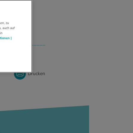
en, zu
, auch auf
in
tionen |
Drucken