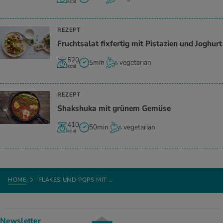
kcal
REZEPT
Fruchtsalat fixfertig mit Pistazien und Joghurt
520
5min
vegetarian
kcal
REZEPT
Shakshuka mit grünem Gemüse
410
50min
vegetarian
kcal
HOME
FLAKES UND POPS MIT …
Newsletter