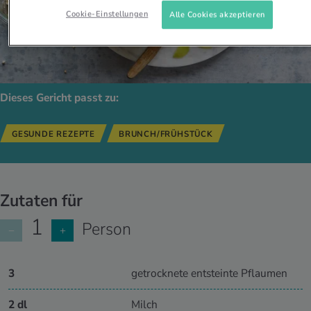
Cookie-Einstellungen
Alle Cookies akzeptieren
Dieses Gericht passt zu:
GESUNDE REZEPTE
BRUNCH/FRÜHSTÜCK
Zutaten für
1
Person
−
+
3
getrocknete entsteinte Pflaumen
2 dl
Milch