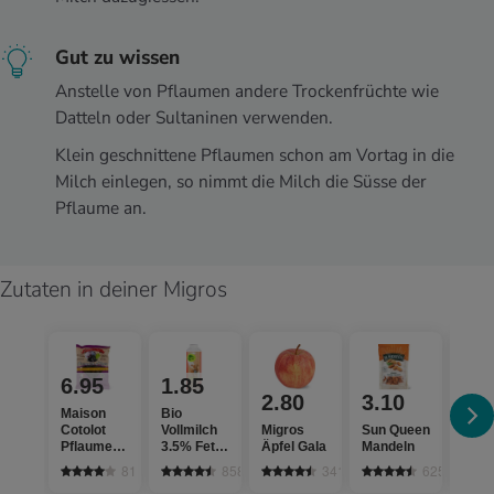
Gut zu wissen
Anstelle von Pflaumen andere Trockenfrüchte wie
Datteln oder Sultaninen verwenden.
Klein geschnittene Pflaumen schon am Vortag in die
Milch einlegen, so nimmt die Milch die Süsse der
Pflaume an.
Zutaten in deiner Migros
6.95
1.85
3.
2.80
3.10
Maison
Bio
Bio 
Cotolot
Vollmilch
Migros
Sun Queen
& Po
Pflaumen
3.5% Fett,
Äpfel Gala
Mandeln
Dink
getrocknet
pasteurisiert
Hafe
81
858
3417
625