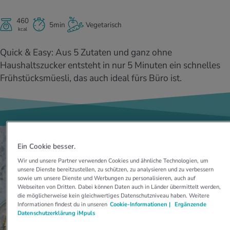
UELLE THEMEN IM BEREICH SERVICES
rgien & Intoleranzen
ersport
afen
engesundheit
Angebote
460
5min
Vegetarisch
kcal
ungsmittel
ess
lness
chwerden
Quick & Easy: Aus 5 Zutaten und ganz ohne
Tools, Test & Quizze
Haushaltszucker entsteht in nur 5 Minuten ein schnelles
stoffe
zinisches Wissen
UELLE THEMEN IM BEREICH BEWEGUNG
UELLE THEMEN IM BEREICH ENTSPANNUNG
Frühstücksmüesli, das auch ideal fürs Büro ist.
Kalorienverbrauch berechnen
Glücklich sein
UELLE THEMEN IM BEREICH ERNÄHRUNG
UELLE THEMEN IM BEREICH MEDIZIN
BMI berechnen
Mund- & Zahnpflege
Personal Health Coaching
Personal Health Coaching
Ein Cookie besser.
Personal Health Coaching
Personal Health Coaching
Wir und unsere Partner verwenden Cookies und ähnliche Technologien, um
unsere Dienste bereitzustellen, zu schützen, zu analysieren und zu verbessern
sowie um unsere Dienste und Werbungen zu personalisieren, auch auf
Webseiten von Dritten. Dabei können Daten auch in Länder übermittelt werden,
die möglicherweise kein gleichwertiges Datenschutzniveau haben. Weitere
Informationen findest du in unseren
Cookie-Informationen |
Ergänzende
Datenschutzerklärung iMpuls