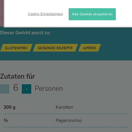
Cookie-Einstellungen
Alle Cookies akzeptieren
Dieses Gericht passt zu:
GLUTENFREI
GESUNDE REZEPTE
APÉRO
Zutaten für
6
Personen
−
+
300 g
Karotten
½
Peperoncino