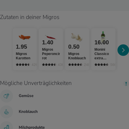
Zutaten in deiner Migros
1.40
16.00
1.
1.95
0.50
Migros
Monini
M-Bu
Migros
Peperoncini
Migros
Classico
Fris
Karotten
rot
Knoblauch
extra
Natu
vergine
4263
436
2484
566
Mögliche Unverträglichkeiten
Gemüse
Knoblauch
Milchprodukte