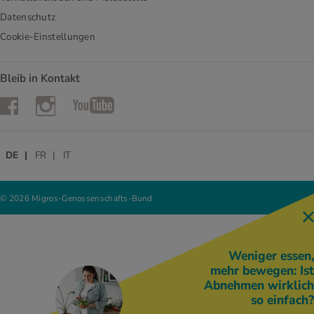
Datenschutz
Cookie-Einstellungen
Bleib in Kontakt
Instagram
Facebook
YouTube
DE
FR
IT
© 2026 Migros-Genossenschafts-Bund
Weniger essen,
mehr bewegen: Ist
Abnehmen wirklich
so einfach?