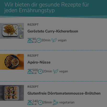
Wir bieten dir gesunde Rezepte für
jeden Ernährungstyp
REZEPT
Geröstete Curry-Kichererbsen
90
30min
vegan
kcal
REZEPT
Apéro-Nüsse
500
20min
vegan
kcal
REZEPT
Glutenfreie Dörrtomatenmousse-Brötchen
240
26min
vegetarian
kcal