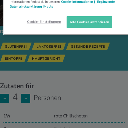
Informationen findest du in unseren
Cookie-Informationen |
Ergänzende
Datenschutzerklärung iMpuls
Cookie-Einstellungen
Alle Cookies akzeptieren
Dieses Gericht passt zu:
GLUTENFREI
LAKTOSEFREI
GESUNDE REZEPTE
EINTÖPFE
HAUPTGERICHT
Zutaten für
4
Personen
−
+
1½
rote Chilischoten