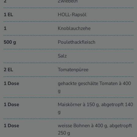
2
Zwiebeln
1 EL
HOLL-Rapsöl
1
Knoblauchzehe
500 g
Poulethackfleisch
Salz
2 EL
Tomatenpüree
1 Dose
gehackte geschälte Tomaten à 400
g
1 Dose
Maiskörner à 150 g, abgetropft 140
g
1 Dose
weisse Bohnen à 400 g, abgetropft
250 g