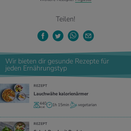
Teilen!
Wir bieten dir gesunde Rezepte für
jeden Ernährungstyp
REZEPT
Lauchwähe kalorienärmer
440
1h 15min
vegetarian
kcal
REZEPT