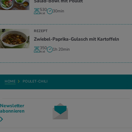
Salad-Bowl mit Poulet
530
30min
kcal
REZEPT
Zwiebel-Paprika-Gulasch mit Kartoffeln
350
1h 20min
kcal
HOME
POULET-CHILI
Newsletter
abonnieren