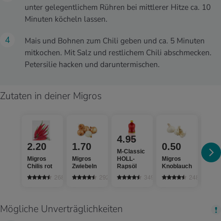
unter gelegentlichem Rühren bei mittlerer Hitze ca. 10
Minuten köcheln lassen.
Mais und Bohnen zum Chili geben und ca. 5 Minuten
mitkochen. Mit Salz und restlichem Chili abschmecken.
Petersilie hacken und daruntermischen.
Zutaten in deiner Migros
4.95
2.20
1.70
0.50
1.
M-Classic
Migros
Migros
HOLL-
Migros
Migr
Chilis rot
Zwiebeln
Rapsöl
Knoblauch
Poul
268
2925
349
2485
Mögliche Unverträglichkeiten