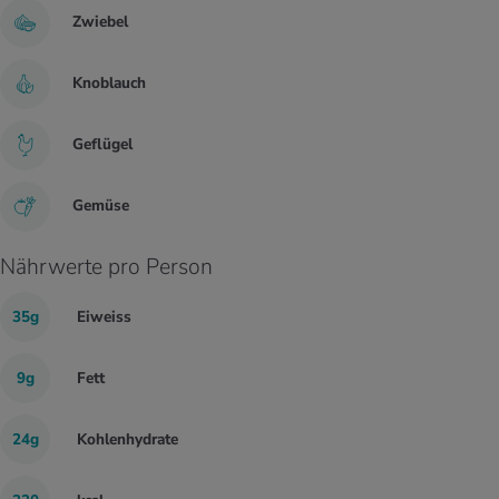
Zwiebel
Knoblauch
Geflügel
Gemüse
Nährwerte pro Person
35g
Eiweiss
9g
Fett
24g
Kohlenhydrate