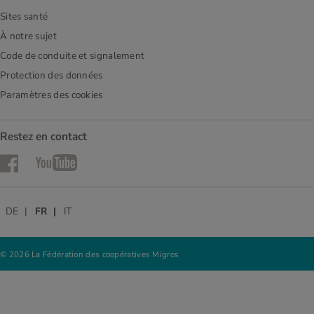
Sites santé
À notre sujet
Code de conduite et signalement
Protection des données
Paramètres des cookies
Restez en contact
Facebook
YouTube
DE
FR
IT
© 2026 La Fédération des coopératives Migros