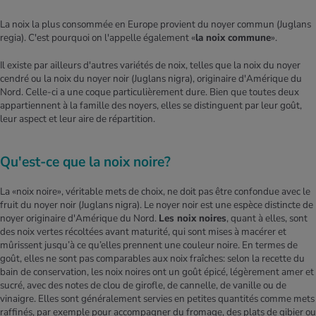
La noix la plus consommée en Europe provient du noyer commun (Juglans
regia). C'est pourquoi on l'appelle également «
la noix commune
».
Il existe par ailleurs d'autres variétés de noix, telles que la noix du noyer
cendré ou la noix du noyer noir (Juglans nigra), originaire d'Amérique du
Nord. Celle-ci a une coque particulièrement dure. Bien que toutes deux
appartiennent à la famille des noyers, elles se distinguent par leur goût,
leur aspect et leur aire de répartition.​​
Qu'est-ce que la noix noire?
La «noix noire», véritable mets de choix, ne doit pas être confondue avec le
fruit du noyer noir (Juglans nigra). Le noyer noir est une espèce distincte de
noyer originaire d'Amérique du Nord.
​​​​Les noix noires
, quant à elles, sont
des noix vertes récoltées avant maturité, qui sont mises à macérer et
mûrissent jusqu’à ce qu’elles prennent une couleur noire. En termes de
goût, elles ne sont pas comparables aux noix fraîches: selon la recette du
bain de conservation, les noix noires ont un goût épicé, légèrement amer et
sucré, avec des notes de clou de girofle, de cannelle, de vanille ou de
vinaigre. Elles sont généralement servies en petites quantités comme mets
raffinés, par exemple pour accompagner du fromage, des plats de gibier ou