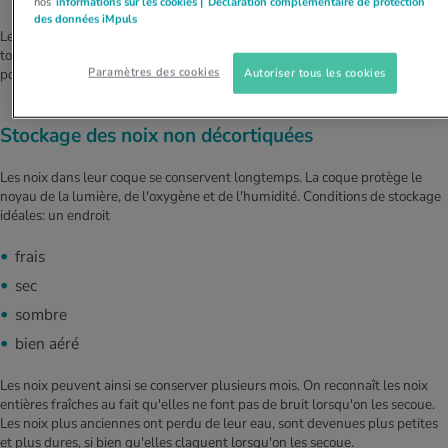
nos
informations sur les cookies |
Déclaration complémentaire de protection
des données iMpuls
Les noix contiennent beaucoup d'acides gras insaturés. Celles-ci peuvent
toutefois rancir si elles ne sont pas conservées correctement. C'est
Paramètres des cookies
Autoriser tous les cookies
pourquoi il est important de bien les conserver.
Stockage des noix non décortiquées
Les noix dans leur coque se conservent longtemps. La coque protège le
noyau de la lumière, de l'oxygène et de l'humidité. Conditions de stockage
idéales: un endroit
frais
sec
sombre
bien aéré
Les noix peuvent ainsi se conserver plusieurs mois. On reconnaît les noix
entières fraîches au fait qu'elles ne font pas de bruit lorsqu'on les secoue.
Les noix plus anciennes ont perdu de leur eau, sont devenues plus petites
et plus dures, si bien qu'elles claquent lorsqu'on les secoue.