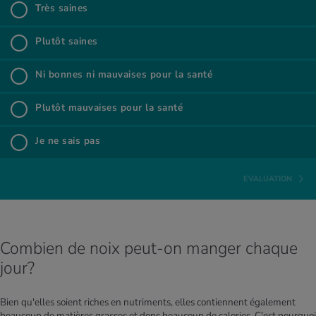
Très saines
%
Très saines
Plu­tôt saines
%
Plutôt saines
Ni bonnes ni mau­vaises pour la santé
%
Ni bonnes ni mauvaises pour la santé
Plu­tôt mau­vaises pour la santé
%
Plutôt mauvaises pour la santé
Je ne sais pas
%
Je ne sais pas
EVALUATION
Combien de noix peut-on manger chaque
jour?
Bien qu'elles soient riches en nutriments, elles contiennent également
beaucoup de matières grasses et donc beaucoup de calories. C'est pourquoi