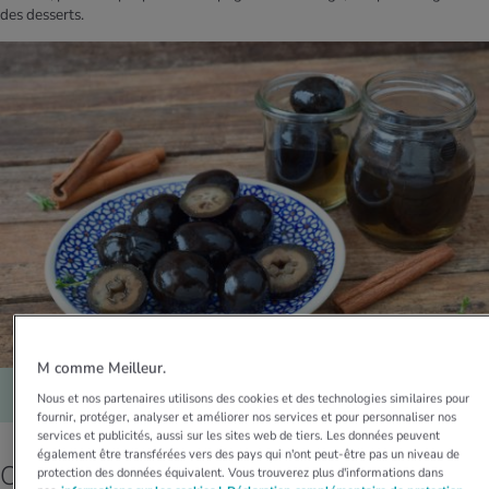
des desserts.
M comme Meilleur.
Les noix noires sont considérées comme un mets raffiné.
Nous et nos partenaires utilisons des cookies et des technologies similaires pour
fournir, protéger, analyser et améliorer nos services et pour personnaliser nos
services et publicités, aussi sur les sites web de tiers. Les données peuvent
également être transférées vers des pays qui n'ont peut-être pas un niveau de
Comment conserver correctement les noix?
protection des données équivalent. Vous trouverez plus d'informations dans