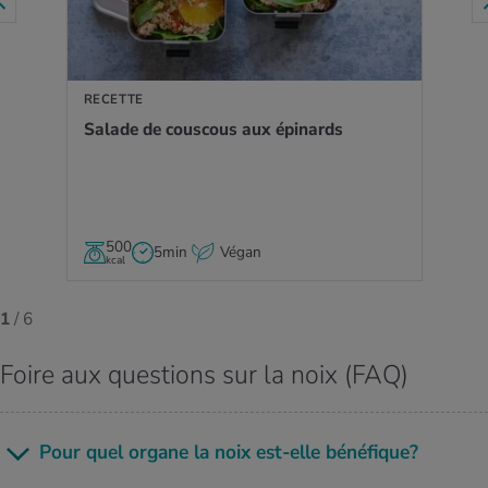
RECETTE
Salade de cous­cous aux épi­nards
500
5min
Végan
kcal
1
/ 6
Foire aux questions sur la noix (FAQ)
​​​​​Pour quel organe la noix est-elle béné­fique?