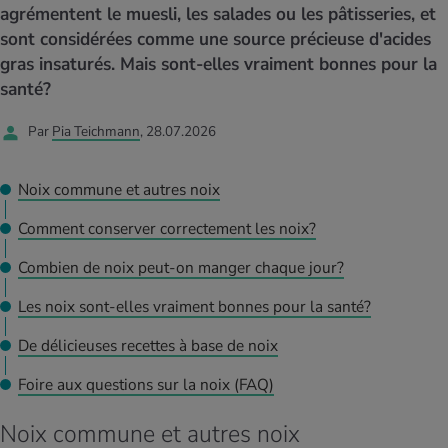
MES ACTUELS DANS LE DOMAINE SERVICE
agrémentent le muesli, les salades ou les pâtisseries, et
rgies et intolérances
ts d’hiver
xation au quotidien
ir médical
sont considérées comme une source précieuse d'acides
Offres
gras insaturés. Mais sont-elles vraiment bonnes pour la
ents
ess
niques de relaxation
cine spécialisée
santé?
Tool, test et quiz
Par
Pia Teichmann
, 28.07.2026
iments
té des femmes
MES ACTUELS DANS LE DOMAINE MOUVEMENT
MES ACTUELS DANS LE DOMAINE RELAXATION
Calculer la consommation de calories
Travail et santé
Noix commune et autres noix
MES ACTUELS DANS LE DOMAINE ALIMENTATION
MES ACTUELS DANS LE DOMAINE MÉDECINE
Comment conserver correctement les noix?
Calculateur d’IMC
Réduire la tension artérielle
Course & Jogging
Détente active
Combien de noix peut-on manger chaque jour?
Calculez votre besoin en calories
Douleurs nerveuses
Les noix sont-elles vraiment bonnes pour la santé?
De délicieuses recettes à base de noix
Foire aux questions sur la noix (FAQ)
Noix commune et autres noix