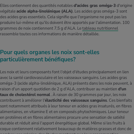
Elles contiennent des quantités notables
d'acides gras oméga-3
d'origine
végétale
acide alpha-linolénique (ALA)
. Les acides gras oméga-3 sont
des acides gras essentiels. Cela signifie que l'organisme ne peut pas les
produire lui-même et qu'ils doivent être apportés par l'alimentation. 100
grammes de noix contiennent 7,5 g d'ALA. Le
tableau nutritionnel
rassemble toutes ces informations de manière détaillée.
Pour quels organes les noix sont-elles
particulièrement bénéfiques?
Les noix et leurs composants font l'objet d'études principalement en lien
avec la santé cardiovasculaire et les vaisseaux sanguins. Les acides gras
oméga-3 (acide alpha-linolénique, ALA) présents dans les noix peuvent, à
raison d'un apport quotidien de 2 g d'ALA, contribuer au maintien
d'un
taux de cholestérol normal
. À raison de 30 grammes par jour, les noix
contribuent à améliorer l'
élasticité des vaisseaux sanguins
.​ ​Ces bienfaits
sont notamment attribués à leur teneur en acides gras insaturés, en fibres
alimentaires, en vitamine E et en composés phytochimiques.​ ​Leur teneur
en protéines et en fibres alimentaires procure une sensation de satiété
durable et réduit ainsi l'apport énergétique global. Même si les fruits à
coque contiennent relativement beaucoup de matières grasses et donc de