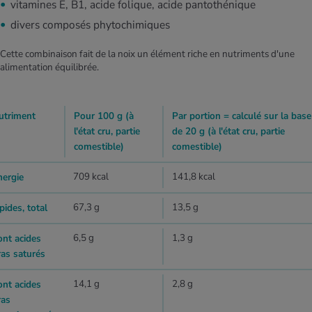
vitamines E, B1, acide folique, acide pantothénique
divers composés phytochimiques
Cette combinaison fait de la noix un élément riche en nutriments d'une
alimentation équilibrée.
utriment
Pour 100 g (à
Par portion = calculé sur la base
l'état cru, partie
de 20 g (à l'état cru, partie
comestible)
comestible)
709 kcal
141,8 kcal
nergie
67,3 g
13,5 g
pides, total
6,5 g
1,3 g
ont acides
ras saturés
14,1 g
2,8 g
ont acides
ras