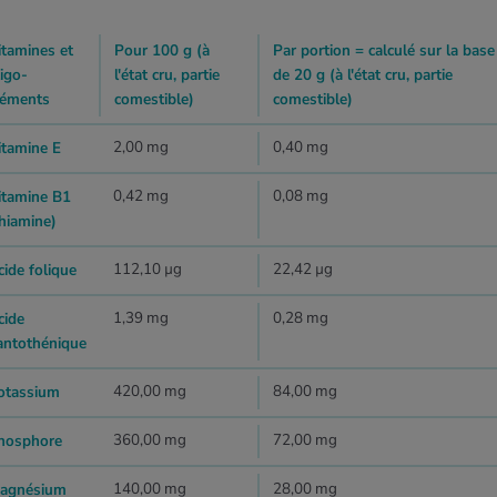
itamines et
Pour 100 g (à
Par portion = calculé sur la base
ligo-
l'état cru, partie
de 20 g (à l'état cru, partie
léments
comestible)
comestible)
2,00 mg
0,40 mg
itamine E
0,42 mg
0,08 mg
itamine B1
thiamine)
112,10 µg
22,42 µg
cide folique
1,39 mg
0,28 mg
cide
antothénique
420,00 mg
84,00 mg
otassium
360,00 mg
72,00 mg
hosphore
140,00 mg
28,00 mg
agnésium