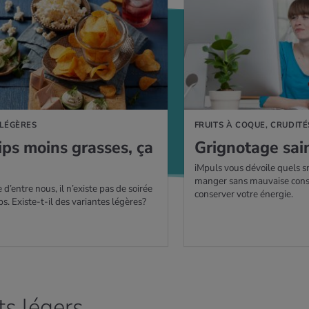
 LÉGÈRES
FRUITS À COQUE, CRUDITÉ
ips moins grasses, ça
Gri­gno­tage sain
?
iMpuls vous dévoile quels 
manger sans mauvaise cons
d’entre nous, il n’existe pas de soirée
conserver votre énergie.
ps. Existe-t-il des variantes légères?
s légers