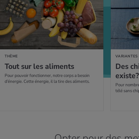
AVOIR PLUS
EN SAVOIR PLUS
THÈME
VARIANTES
Tout sur les ali­ments
Des ch
existe
Pour pouvoir fonctionner, notre corps a besoin
d’énergie. Cette énergie, il la tire des aliments.
Pour nombre 
télé sans chi
Opter pour des met