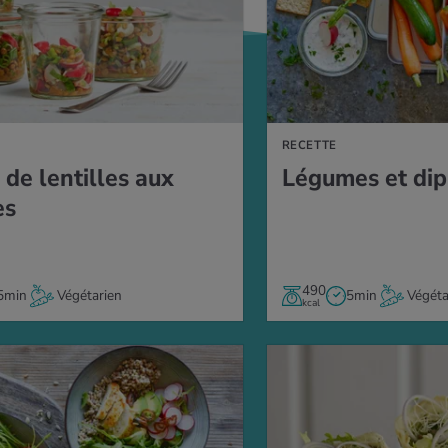
E
RECETTE
de len­tilles aux
Légumes et dip
es
490
5min
Végétarien
5min
Végéta
kcal