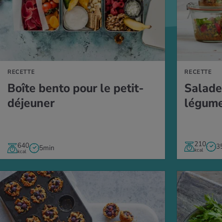
 LA RECETTE
VERS LA RECETT
RECETTE
RECETTE
Boîte bento pour le petit-
Salade 
déjeu­ner
légum
210
640
3
5min
kcal
kcal