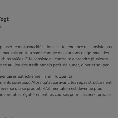
Vogt
NE
penser le mot «snackification», cette tendance ne consiste pas
od mauvais pour la santé comme des oursons de gomme, des
hips salées. Elle consiste au contraire à prendre plusieurs
rnée au lieu des traditionnels petit-déjeuner, dîner et souper.
mentaires autrichienne Hanni Rützler, la
ements sociétaux. Alors qu’auparavant, les repas structuraient
l’inverse qui se produit. «L’alimentation est devenue plus
ne font plus régulièrement les courses pour cuisiner», précise