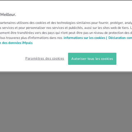
EMENT
n» – la nouvelle
eilleur.
artenaires utilisons des cookies et des technologies similaires pour fournir, protéger, anal
entaire
 services et pour personnaliser nos services et publicités, aussi sur les sites web de tiers.
ement être transférées vers des pays qui n'ont peut-être pas un niveau de protection des 
Vous trouverez plus d'informations dans nos
informations sur les cookies |
Déclaration co
on des données iMpuls
rs et soupers. Place à cinq snacks par jour. Le nom
entaire de 2020 ? La «snackification». iMpuls
Paramètres des cookies
Autoriser tous les cookies
native aux repas traditionnels.