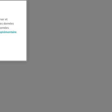
yser et
 Les données
données
mplémentaire