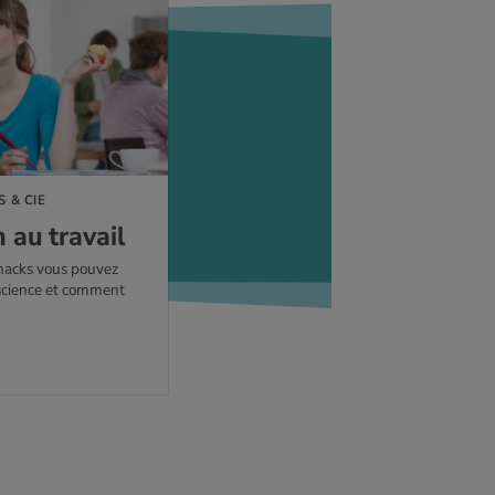
S & CIE
 au tra­vail
snacks vous pouvez
cience et comment