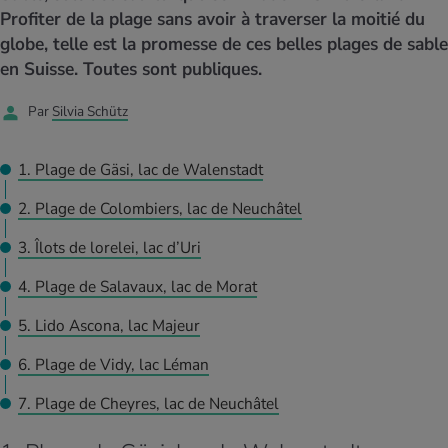
MES ACTUELS DANS LE DOMAINE SERVICE
Profiter de la plage sans avoir à traverser la moitié du
rgies et intolérances
ts d’hiver
xation au quotidien
ir médical
Offres
globe, telle est la promesse de ces belles plages de sable
en Suisse. Toutes sont publiques.
ents
ess
niques de relaxation
cine spécialisée
Tool, test et quiz
Par
Silvia Schütz
iments
té des femmes
MES ACTUELS DANS LE DOMAINE MOUVEMENT
MES ACTUELS DANS LE DOMAINE RELAXATION
1. Plage de Gäsi, lac de Walenstadt
Calculer la consommation de calories
Travail et santé
MES ACTUELS DANS LE DOMAINE ALIMENTATION
MES ACTUELS DANS LE DOMAINE MÉDECINE
2. Plage de Colombiers, lac de Neuchâtel
Calculateur d’IMC
Réduire la tension artérielle
3. Îlots de lorelei, lac d’Uri
Course & Jogging
Détente active
4. Plage de Salavaux, lac de Morat
Calculez votre besoin en calories
Douleurs nerveuses
5. Lido Ascona, lac Majeur
6. Plage de Vidy, lac Léman
7. Plage de Cheyres, lac de Neuchâtel