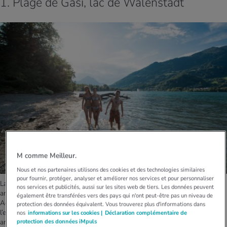
1. Plage de Gäsi, lac de Walenstadt
M comme Meilleur.
Nous et nos partenaires utilisons des cookies et des technologies similaires
pour fournir, protéger, analyser et améliorer nos services et pour personnaliser
La plage de sable de Gäsi, au bord du lac de Walenstadt, offre une
nos services et publicités, aussi sur les sites web de tiers. Les données peuvent
ambiance de vacances balnéaires avec un panorama sur les montagnes.
également être transférées vers des pays qui n'ont peut-être pas un niveau de
Admirer les parois rocheuses et les Churfirsten en faisant la planche dans
protection des données équivalent. Vous trouverez plus d'informations dans
l’eau fraîche, jouer au beach-volley, contempler les nuages à l'ombre des
nos
informations sur les cookies |
Déclaration complémentaire de
protection des données iMpuls
arbres, voici un aperçu de ce qui vous y attend.