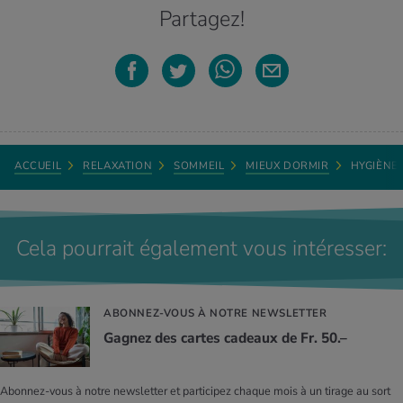
Partagez!
ACCUEIL
RELAXATION
SOMMEIL
MIEUX DORMIR
HYGIÈNE
Cela pourrait également vous intéresser:
ABONNEZ-VOUS À NOTRE NEWSLETTER
Gagnez des cartes cadeaux de Fr. 50.–
Abonnez-vous à notre newsletter et participez chaque mois à un tirage au sort