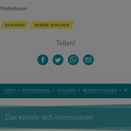
Weiterlesen
SCHLAFEN
BESSER SCHLAFEN
Teilen!
HOME
ENTSPANNUNG
SCHLAFEN
BESSER SCHLAFEN
SCH
Das könnte dich interessieren: