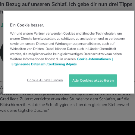
UELLE THEMEN IM BEREICH SERVICES
in Bezug auf unseren Schlaf. Ich gebe dir nun drei Tipps
rgien & Intoleranzen
ersport
afen
engesundheit
für eine bessere Schlafhygiene.
Angebote
Von
Céline Lang
Ein Cookie besser.
ungsmittel
ess
lness
chwerden
Tools, Test & Quizze
Wir und unsere Partner verwenden Cookies und ähnliche Technologien, um
unsere Dienste bereitzustellen, zu schützen, zu analysieren und zu verbessern
stoffe
zinisches Wissen
Céline Lang
sowie um unsere Dienste und Werbungen zu personalisieren, auch auf
UELLE THEMEN IM BEREICH BEWEGUNG
UELLE THEMEN IM BEREICH ENTSPANNUNG
Webseiten von Dritten. Dabei können Daten auch in Länder übermittelt
PERSONAL HEALTH COACH BEI DER SALUTACOACH
werden, die möglicherweise kein gleichwertiges Datenschutzniveau haben.
Kalorienverbrauch berechnen
Glücklich sein
AG
Weitere Informationen findest du in unseren
Cookie-Informationen |
UELLE THEMEN IM BEREICH ERNÄHRUNG
UELLE THEMEN IM BEREICH MEDIZIN
Ergänzende Datenschutzerklärung iMpuls
BMI berechnen
Mund- & Zahnpflege
Personal Health Coaching
Personal Health Coaching
Cookie-Einstellungen
Alle Cookies akzeptieren
Achte darauf, dass du regelmässige Einschlaf- und Aufwachzeiten hast.
Personal Health Coaching
Personal Health Coaching
Ausserdem ist es wichtig, dass die Raumtemperatur zwischen 16 und 18
Grad liegt. Zuletzt verzichte etwa eine Stunde vor dem Schlafen, auf die
Bildschirmzeit. Hat deine Schlafhygiene schon den gleichen Stellenwert
wie deine tägliche Dusche?