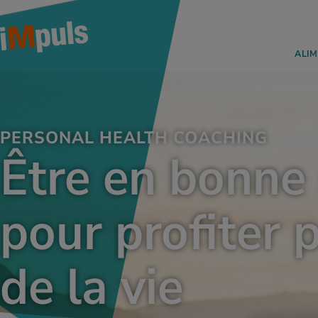
ALIM
PERSONAL HEALTH COACHING
Être en bonne
pour profiter
de la vie