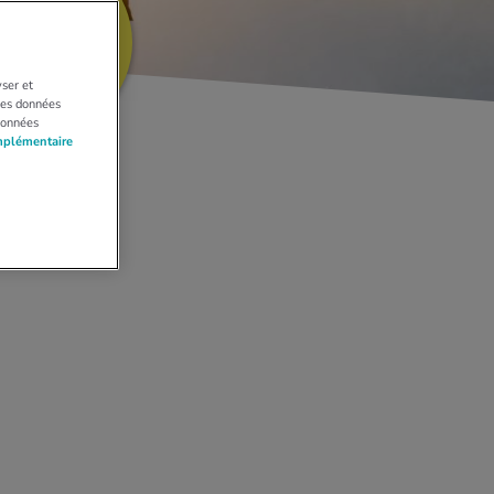
PREMIER
ENTRETIEN
GRATUIT
yser et
 Les données
données
mplémentaire