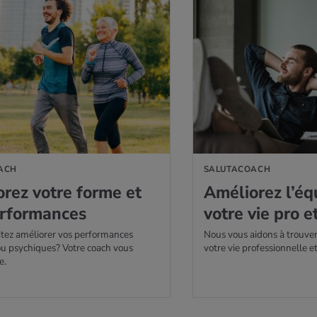
US
EN SAVOIR PLUS
ACH
SALUTACOACH
o­rez votre forme et
Amé­lio­rez l’éq
r­for­mances
votre vie pro e
tez améliorer vos performances
Nous vous aidons à trouver
u psychiques? Votre coach vous
votre vie professionnelle e
e.