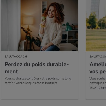
SAVOIR PLUS
EN SAVOIR PL
SALUTACOACH
SALUTACO
Per­dez du poids dura­ble­
Amé­li
ment
vos pe
Vous souhaitez contrôler votre poids sur le long
Vous souhai
terme? Voici quelques conseils utiles!
physiques o
accompagn