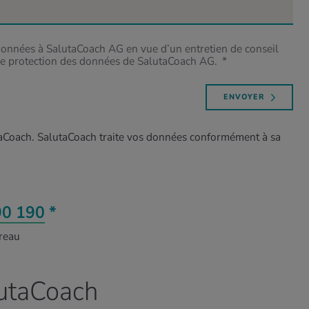
 données à SalutaCoach AG en vue d’un entretien de conseil
n de protection des données de SalutaCoach AG.
*
ENVOYER
utaCoach. SalutaCoach traite vos données conformément à sa
90 190
*
ureau
utaCoach