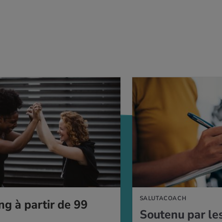
SALUTACOACH
ng à par­tir de 99
Sou­tenu par le