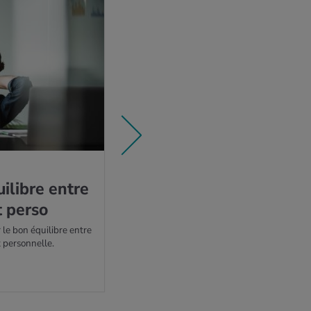
EN SAVOIR PLUS
SALUTACOACH
ui­libre entre
Adop­tez une hygiène 
t perso
vie plus saine
 le bon équilibre entre
Vous souhaitez vivre plus sainement et g
t personnelle.
vitalité? Nous sommes là pour vous souten