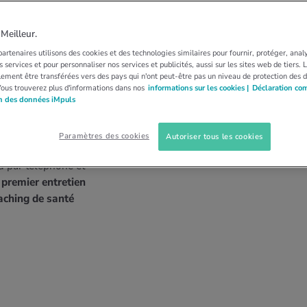
eilleur.
artenaires utilisons des cookies et des technologies similaires pour fournir, protéger, anal
 services et pour personnaliser nos services et publicités, aussi sur les sites web de tiers.
ement être transférées vers des pays qui n'ont peut-être pas un niveau de protection des 
Vous trouverez plus d'informations dans nos
informations sur les cookies |
Déclaration co
 professionnelle et vie
on des données iMpuls
hangements de
 le coaching de santé
Paramètres des cookies
Autoriser tous les cookies
ndividuels avec un coach
u par téléphone et
 premier entretien
aching de santé