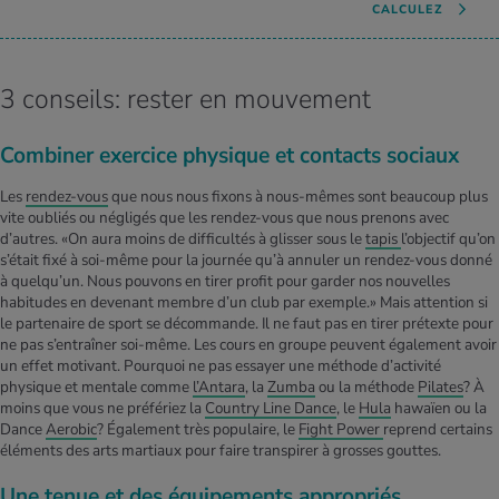
CALCULEZ
3 conseils: rester en mouvement
Combiner exercice physique et contacts sociaux
Les
rendez-vous
que nous nous fixons à nous-mêmes sont beaucoup plus
vite oubliés ou négligés que les rendez-vous que nous prenons avec
d’autres. «On aura moins de difficultés à glisser sous le
tapis
l’objectif qu’on
s’était fixé à soi-même pour la journée qu’à annuler un rendez-vous donné
à quelqu’un. Nous pouvons en tirer profit pour garder nos nouvelles
habitudes en devenant membre d’un club par exemple.» Mais attention si
le partenaire de sport se décommande. Il ne faut pas en tirer prétexte pour
ne pas s’entraîner soi-même. Les cours en groupe peuvent également avoir
un effet motivant. Pourquoi ne pas essayer une méthode d’activité
physique et mentale comme
l’Antara
, la
Zumba
ou la méthode
Pilates
? À
moins que vous ne préfériez la
Country Line Dance
, le
Hula
hawaïen ou la
Dance
Aerobic
? Également très populaire, le
Fight Power
reprend certains
éléments des arts martiaux pour faire transpirer à grosses gouttes.
Une tenue et des équipements appropriés