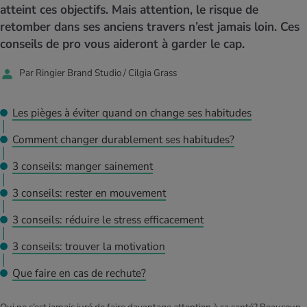
MES ACTUELS DANS LE DOMAINE SERVICE
atteint ces objectifs. Mais attention, le risque de
rgies et intolérances
ts d’hiver
xation au quotidien
ir médical
retomber dans ses anciens travers n’est jamais loin. Ces
Offres
conseils de pro vous aideront à garder le cap.
ents
ess
niques de relaxation
cine spécialisée
Tool, test et quiz
Par Ringier Brand Studio / Cilgia Grass
iments
té des femmes
MES ACTUELS DANS LE DOMAINE MOUVEMENT
MES ACTUELS DANS LE DOMAINE RELAXATION
Les pièges à éviter quand on change ses habitudes
Calculer la consommation de calories
Travail et santé
MES ACTUELS DANS LE DOMAINE ALIMENTATION
MES ACTUELS DANS LE DOMAINE MÉDECINE
Comment changer durablement ses habitudes?
Calculateur d’IMC
Réduire la tension artérielle
3 conseils: manger sainement
Course & Jogging
Détente active
3 conseils: rester en mouvement
Calculez votre besoin en calories
Douleurs nerveuses
3 conseils: réduire le stress efficacement
3 conseils: trouver la motivation
Que faire en cas de rechute?