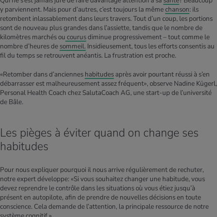
Qui ne s’est jamais juré de faire davantage attention à sa
santé
? Beaucoup
y parviennent. Mais pour d’autres, c’est toujours la même
chanson
: ils
retombent inlassablement dans leurs travers. Tout d’un coup, les portions
sont de nouveau plus grandes dans l’assiette, tandis que le nombre de
kilomètres marchés ou
courus
diminue progressivement – tout comme le
nombre d’heures de
sommeil.
Insidieusement, tous les efforts consentis au
fil du temps se retrouvent anéantis. La frustration est proche.
«Retomber dans d’anciennes
habitudes
après avoir pourtant réussi à s’en
débarrasser est malheureusement assez fréquent», observe Nadine Kügerl,
Personal Health Coach chez SalutaCoach AG, une start-up de l’université
de Bâle.
Les pièges à éviter quand on change ses
habitudes
Pour nous expliquer pourquoi il nous arrive régulièrement de rechuter,
notre expert développe: «Si vous souhaitez changer une habitude, vous
devez reprendre le contrôle dans les situations où vous étiez jusqu’à
présent en autopilote, afin de prendre de nouvelles décisions en toute
conscience. Cela demande de l’attention, la principale ressource de notre
système cognitif.»