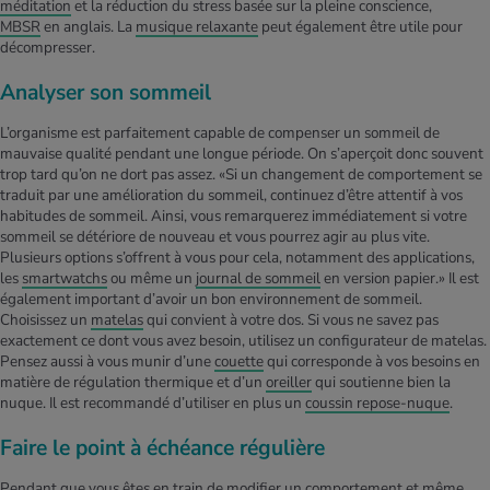
méditation
et la réduction du stress basée sur la pleine conscience,
MBSR
en anglais. La
musique relaxante
peut également être utile pour
décompresser.
Analyser son sommeil
L’organisme est parfaitement capable de compenser un sommeil de
mauvaise qualité pendant une longue période. On s’aperçoit donc souvent
trop tard qu’on ne dort pas assez. «Si un changement de comportement se
traduit par une amélioration du sommeil, continuez d’être attentif à vos
habitudes de sommeil. Ainsi, vous remarquerez immédiatement si votre
sommeil se détériore de nouveau et vous pourrez agir au plus vite.
Plusieurs options s’offrent à vous pour cela, notamment des applications,
les
smartwatchs
ou même un
journal de sommeil
en version papier.» Il est
également important d’avoir un bon environnement de sommeil.
Choisissez un
matelas
qui convient à votre dos. Si vous ne savez pas
exactement ce dont vous avez besoin, utilisez un configurateur de matelas.
Pensez aussi à vous munir d’une
couette
qui corresponde à vos besoins en
matière de régulation thermique et d’un
oreiller
qui soutienne bien la
nuque. Il est recommandé d’utiliser en plus un
coussin repose-nuque
.
Faire le point à échéance régulière
Pendant que vous êtes en train de modifier un comportement et même