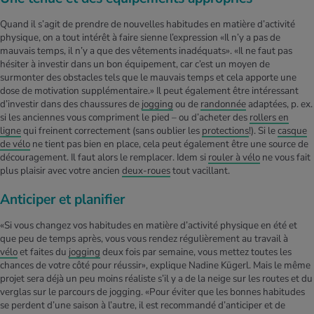
Quand il s’agit de prendre de nouvelles habitudes en matière d’activité
physique, on a tout intérêt à faire sienne l’expression «Il n’y a pas de
mauvais temps, il n’y a que des vêtements inadéquats». «Il ne faut pas
hésiter à investir dans un bon équipement, car c’est un moyen de
surmonter des obstacles tels que le mauvais temps et cela apporte une
dose de motivation supplémentaire.» Il peut également être intéressant
d’investir dans des chaussures de
jogging
ou de
randonnée
adaptées, p. ex.
si les anciennes vous compriment le pied – ou d’acheter des
rollers en
ligne
qui freinent correctement (sans oublier les
protections
!). Si le
casque
de vélo
ne tient pas bien en place, cela peut également être une source de
découragement. Il faut alors le remplacer. Idem si
rouler à vélo
ne vous fait
plus plaisir avec votre ancien
deux-roues
tout vacillant.
Anticiper et planifier
«Si vous changez vos habitudes en matière d’activité physique en été et
que peu de temps après, vous vous rendez régulièrement au travail à
vélo
et faites du
jogging
deux fois par semaine, vous mettez toutes les
chances de votre côté pour réussir», explique Nadine Kügerl. Mais le même
projet sera déjà un peu moins réaliste s’il y a de la neige sur les routes et du
verglas sur le parcours de jogging. «Pour éviter que les bonnes habitudes
se perdent d’une saison à l’autre, il est recommandé d’anticiper et de