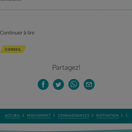
Continuer à lire
CONSEIL
Partagez!
ACCUEIL
MOUVEMENT
CONNAISSANCES
MOTIVATION
CO