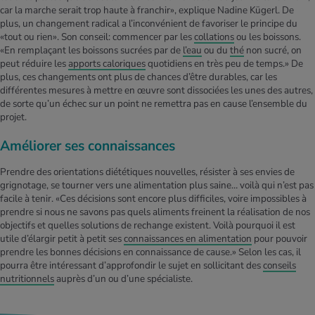
car la marche serait trop haute à franchir», explique Nadine Kügerl. De
plus, un changement radical a l’inconvénient de favoriser le principe du
«tout ou rien». Son conseil: commencer par les
collations
ou les boissons.
«En remplaçant les boissons sucrées par de
l’eau
ou du
thé
non sucré, on
peut réduire les
apports caloriques
quotidiens en très peu de temps.» De
plus, ces changements ont plus de chances d’être durables, car les
différentes mesures à mettre en œuvre sont dissociées les unes des autres,
de sorte qu’un échec sur un point ne remettra pas en cause l’ensemble du
projet.
Améliorer ses connaissances
Prendre des orientations diététiques nouvelles, résister à ses envies de
grignotage, se tourner vers une alimentation plus saine… voilà qui n’est pas
facile à tenir. «Ces décisions sont encore plus difficiles, voire impossibles à
prendre si nous ne savons pas quels aliments freinent la réalisation de nos
objectifs et quelles solutions de rechange existent. Voilà pourquoi il est
utile d’élargir petit à petit ses
connaissances en alimentation
pour pouvoir
prendre les bonnes décisions en connaissance de cause.» Selon les cas, il
pourra être intéressant d’approfondir le sujet en sollicitant des
conseils
nutritionnels
auprès d’un ou d’une spécialiste.