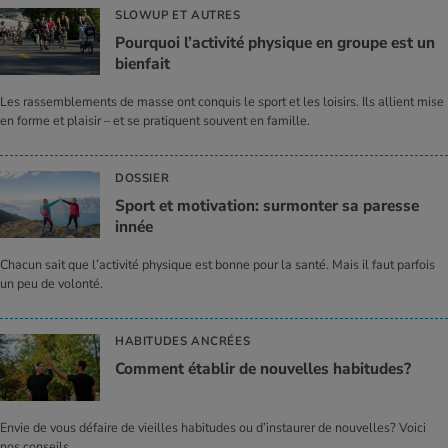
SLOWUP ET AUTRES
Pour­quoi l’ac­ti­vité phy­sique en groupe est un
bien­fait
Les rassemblements de masse ont conquis le sport et les loisirs. Ils allient mise
en forme et plaisir – et se pratiquent souvent en famille.
DOSSIER
Sport et moti­va­tion: sur­mon­ter sa paresse
innée
Chacun sait que l’activité physique est bonne pour la santé. Mais il faut parfois
un peu de volonté.
HABITUDES ANCRÉES
Com­ment éta­blir de nou­velles habi­tudes?
Envie de vous défaire de vieilles habitudes ou d’instaurer de nouvelles? Voici
nos conseils.