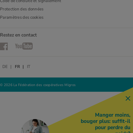
Code de conduite et signalement
Protection des données
Paramètres des cookies
Restez en contact
Facebook
YouTube
DE
FR
IT
© 2026 La Fédération des coopératives Migros
Manger moins,
bouger plus: suffit-il
pour perdre du