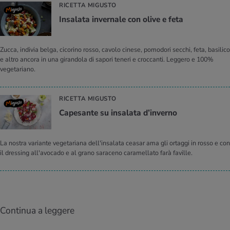
RICETTA MIGUSTO
In­sa­la­ta in­ver­na­le con olive e feta
Zucca, indivia belga, cicorino rosso, cavolo cinese, pomodori secchi, feta, basilico
e altro ancora in una girandola di sapori teneri e croccanti. Leggero e 100%
vegetariano.
RICETTA MIGUSTO
Ca­pe­san­te su in­sa­la­ta d’in­ver­no
La nostra variante vegetariana dell'insalata ceasar ama gli ortaggi in rosso e con
il dressing all'avocado e al grano saraceno caramellato farà faville.
Continua a leggere