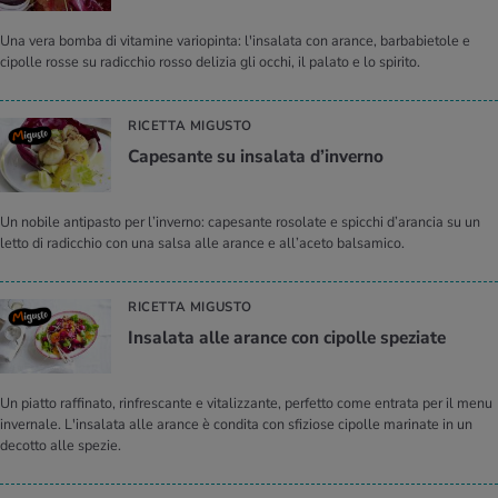
Una vera bomba di vitamine variopinta: l'insalata con arance, barbabietole e
cipolle rosse su radicchio rosso delizia gli occhi, il palato e lo spirito.
RICETTA MIGUSTO
Ca­pe­san­te su in­sa­la­ta d’in­ver­no
Un nobile antipasto per l’inverno: capesante rosolate e spicchi d’arancia su un
letto di radicchio con una salsa alle arance e all’aceto balsamico.
RICETTA MIGUSTO
In­sa­la­ta alle aran­ce con ci­pol­le spe­zia­te
Un piatto raffinato, rinfrescante e vitalizzante, perfetto come entrata per il menu
invernale. L'insalata alle arance è condita con sfiziose cipolle marinate in un
decotto alle spezie.