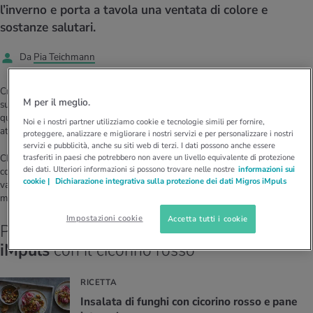
I D’ATTUALITÀ NELL’AMBITO SERVIZIO
l’inverno e porta a tavola una ventata di colore e
rgie e intolleranze
t invernali
no
te delle donne
sostanze salutari.
Offerte
Da
Pia Teichmann
enti
ess
essere
rbi fisici
Tool, test e quiz
Crudo, arrostito o grigliato: è possibile prepararlo in modi molto diversi. Il
anze nutritive
oscenze mediche
M per il meglio.
I D’ATTUALITÀ NELL’AMBITO MOVIMENTO
I D’ATTUALITÀ NELL’AMBITO RILASSAMENTO
suo colore intenso blu-violaceo è dovuto agli antociani che contiene: a
queste sostanze amare, che rientrano tra i metaboliti secondari, si
Noi e i nostri partner utilizziamo cookie e tecnologie simili per fornire,
Calcola il consumo calorico
Lavoro e salute
attribuisce un effetto digestivo e stimolante dell’appetito.
proteggere, analizzare e migliorare i nostri servizi e per personalizzare i nostri
I D’ATTUALITÀ NELL’AMBITO ALIMENTAZIONE
I D’ATTUALITÀ NELL’AMBITO MEDICINA
servizi e pubblicità, anche su siti web di terzi. I dati possono anche essere
Chi preferisce un sapore meno aspro può rimuovere il tronco, dove si
trasferiti in paesi che potrebbero non avere un livello equivalente di protezione
Calcolatore BMI
Abbassare la pressione sanguigna
dei dati. Ulteriori informazioni si possono trovare nelle nostre
informazioni sui
concentrano principalmente sostanze amare. Infine, come tutte le altre
Corsa & Jogging
Rilassamento attivo
cookie |
Dichiarazione integrativa sulla protezione dei dati Migros iMpuls
varietà di insalata a foglie, il cicorino è ricco di acqua, vitamine e sali
minerali e ha poche calorie.
Fabbisogno calorico
Dolori ai nervi
Impostazioni cookie
Accetta tutti i cookie
Prova le fantastiche ricette di
Migusto
e
iMpuls
con il cicorino rosso
RICETTA
In­sa­la­ta di fun­ghi con ci­co­ri­no rosso e pane