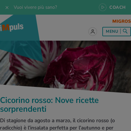
Vuoi vivere più sano?
COACH
MENU
tto sul tema Alimentazione
tto sul tema Movimento
tto sul tema Rilassamento
tto sul tema Medicina
tto sul tema Servizio
 le ricette
oscenze
 per tutti i giorni
enzione della salute
rte
oscenze
a & Jogging
iche di rilassamento
e per tutti i giorni
, test e quiz
Cicorino rosso: Nove ricette
 ideale
or e outdoor
a
ttie
orsi
sorprendenti
 di alimentazione
lette
-Life-Balance
cina dello sport
è iMpuls
Di stagione da agosto a marzo, il cicorino rosso (o
radicchio) è l’insalata perfetta per l’autunno e per
iare sano
rsionismo
ss
cina specialistica