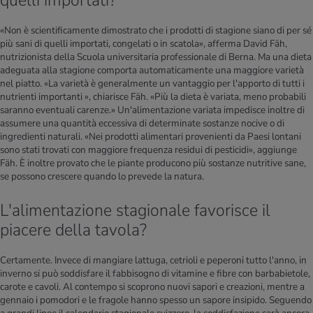
«Non è scientificamente dimostrato che i prodotti di stagione siano di per sé
più sani di quelli importati, congelati o in scatola», afferma David Fäh,
nutrizionista della Scuola universitaria professionale di Berna. Ma una dieta
adeguata alla stagione comporta automaticamente una maggiore varietà
nel piatto. «La varietà è generalmente un vantaggio per l'apporto di tutti i
nutrienti importanti », chiarisce Fäh. «Più la dieta è variata, meno probabili
saranno eventuali carenze.» Un'alimentazione variata impedisce inoltre di
assumere una quantità eccessiva di determinate sostanze nocive o di
ingredienti naturali. «Nei prodotti alimentari provenienti da Paesi lontani
sono stati trovati con maggiore frequenza residui di pesticidi», aggiunge
Fäh. È inoltre provato che le piante producono più sostanze nutritive sane,
se possono crescere quando lo prevede la natura.
L'alimentazione stagionale favorisce il
piacere della tavola?
Certamente. Invece di mangiare lattuga, cetrioli e peperoni tutto l'anno, in
inverno si può soddisfare il fabbisogno di vitamine e fibre con barbabietole,
carote e cavoli. Al contempo si scoprono nuovi sapori e creazioni, mentre a
gennaio i pomodori e le fragole hanno spesso un sapore insipido. Seguendo