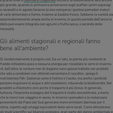
a grandi linee il
calendario stagionale
svizzero, la soddisfazione sarà ancora
più grande, quando in primavera arriveranno sugli scaffali i primi asparagi
o ravanelli e in agosto faranno la loro comparsa i gustosi pomodori maturi
di varie dimensioni e forme, insieme al basilico fresco. Sebbene la varietà sia
sorprendentemente ampia anche in inverno, in questo periodo dell'anno la
dieta può essere integrata con agrumi o frutta secca, a seconda delle
necessità.
Gli alimenti stagionali e regionali fanno
bene all'ambiente?
Sì, tendenzialmente è proprio così. Da un lato, le piante più resistenti al
freddo richiedono poca o nessuna energia per riscaldare le serre in inverno.
«E dall'altro, le verdure non di stagione sono spesso trattate con prodotti
che solo a condizioni non ottimali consentono il raccolto», spiega il
nutrizionista Fäh. Sostanze come il fosforo e l'azoto, ma anche i pesticidi
possono inquinare le acque e altri ecosistemi, riducendo la biodiversità. Nei
prodotti a chilometro zero anche il trasporto è più breve. In generale,
tuttavia, l'impronta ecologica del trasporto è molto sovrastimata, a meno
che le merci non viaggino in aereo. In inverno i pomodori e le melanzane
provenienti dai Paesi del Sud generano meno emissioni dannose per il
clima, rispetto agli ortaggi equivalenti delle serre locali. Come dimostrano
gli studi scientifici sul bilancio ecologico, gran parte del danno ambientale è