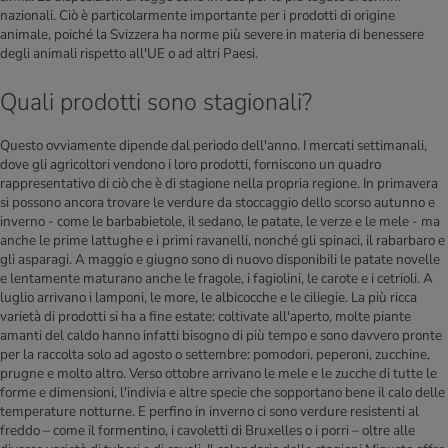
nazionali. Ciò è particolarmente importante per i prodotti di origine
animale, poiché la Svizzera ha norme più severe in materia di benessere
degli animali rispetto all'UE o ad altri Paesi.
Quali prodotti sono stagionali?
Questo ovviamente dipende dal periodo dell'anno. I mercati settimanali,
dove gli agricoltori vendono i loro prodotti, forniscono un quadro
rappresentativo di ciò che è di stagione nella propria regione. In primavera
si possono ancora trovare le verdure da stoccaggio dello scorso autunno e
inverno - come le barbabietole, il sedano, le patate, le verze e le mele - ma
anche le prime lattughe e i primi ravanelli, nonché gli spinaci, il rabarbaro e
gli asparagi. A maggio e giugno sono di nuovo disponibili le patate novelle
e lentamente maturano anche le fragole, i fagiolini, le carote e i cetrioli. A
luglio arrivano i lamponi, le more, le albicocche e le ciliegie. La più ricca
varietà di prodotti si ha a fine estate: coltivate all'aperto, molte piante
amanti del caldo hanno infatti bisogno di più tempo e sono davvero pronte
per la raccolta solo ad agosto o settembre: pomodori, peperoni, zucchine,
prugne e molto altro. Verso ottobre arrivano le mele e le zucche di tutte le
forme e dimensioni, l'indivia e altre specie che sopportano bene il calo delle
temperature notturne. E perfino in inverno ci sono verdure resistenti al
freddo – come il formentino, i cavoletti di Bruxelles o i porri – oltre alle