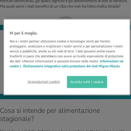
mercati settimanali, gli spacci agricoli e gli abbonamenti ai box di verdure.
Ma quali sono i reali benefici di un cibo che non ha fatto molta strada?
M per il meglio.
Noi e i nostri partner utilizziamo cookie e tecnologie simili per fornire,
proteggere, analizzare e migliorare i nostri servizi e per personalizzare i nostri
La varietà è generalmente un vantaggio
servizi e pubblicità, anche su siti web di terzi. I dati possono anche essere
trasferiti in paesi che potrebbero non avere un livello equivalente di protezione
per l'apporto di tutti i nutrienti importanti.
dei dati. Ulteriori informazioni si possono trovare nelle nostre
informazioni sui
cookie |
Dichiarazione integrativa sulla protezione dei dati Migros iMpuls
Prof. Dott. med. David Fäh, Nutrizionista e docente alla
Impostazioni cookie
Scuola universitaria professionale di Berna
Accetta tutti i cookie
Cosa si intende per alimentazione
stagionale?