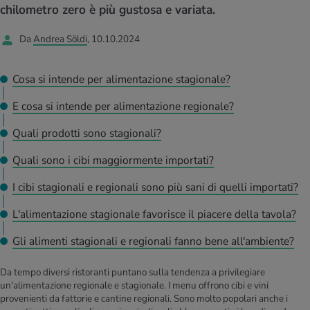
I D’ATTUALITÀ NELL’AMBITO SERVIZIO
chilometro zero è più gustosa e variata.
rgie e intolleranze
t invernali
no
te delle donne
Offerte
Da
Andrea Söldi
, 10.10.2024
enti
ess
essere
rbi fisici
Tool, test e quiz
Cosa si intende per alimentazione stagionale?
anze nutritive
oscenze mediche
I D’ATTUALITÀ NELL’AMBITO MOVIMENTO
I D’ATTUALITÀ NELL’AMBITO RILASSAMENTO
E cosa si intende per alimentazione regionale?
Calcola il consumo calorico
Lavoro e salute
Quali prodotti sono stagionali?
I D’ATTUALITÀ NELL’AMBITO ALIMENTAZIONE
I D’ATTUALITÀ NELL’AMBITO MEDICINA
Quali sono i cibi maggiormente importati?
Calcolatore BMI
Abbassare la pressione sanguigna
Corsa & Jogging
Rilassamento attivo
I cibi stagionali e regionali sono più sani di quelli importati?
Fabbisogno calorico
Dolori ai nervi
L'alimentazione stagionale favorisce il piacere della tavola?
Gli alimenti stagionali e regionali fanno bene all'ambiente?
Da tempo diversi ristoranti puntano sulla tendenza a privilegiare
un'alimentazione regionale e stagionale. I menu offrono cibi e vini
provenienti da fattorie e cantine regionali. Sono molto popolari anche i