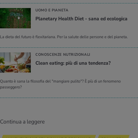
UOMO E PIANETA
Pla­ne­ta­ry Heal­th Diet - sana ed eco­lo­gi­ca
La dieta del futuro è flexitariana. Per la salute delle persone e del pianeta.
CONOSCENZE NUTRIZIONALI
Clean ea­ting: più di una ten­den­za?
Quanto è sana la filosofia del "mangiare pulito"? È più di un fenomeno
passeggero?
Continua a leggere