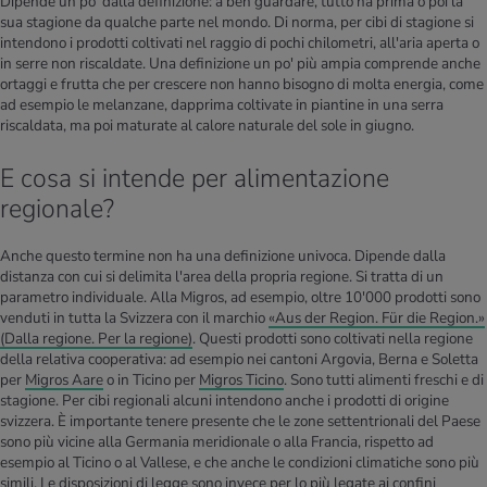
Dipende un po' dalla definizione: a ben guardare, tutto ha prima o poi la
sua stagione da qualche parte nel mondo. Di norma, per cibi di stagione si
intendono i prodotti coltivati nel raggio di pochi chilometri, all'aria aperta o
in serre non riscaldate. Una definizione un po' più ampia comprende anche
ortaggi e frutta che per crescere non hanno bisogno di molta energia, come
ad esempio le melanzane, dapprima coltivate in piantine in una serra
riscaldata, ma poi maturate al calore naturale del sole in giugno.
E cosa si intende per alimentazione
regionale?
Anche questo termine non ha una definizione univoca. Dipende dalla
distanza con cui si delimita l'area della propria regione. Si tratta di un
parametro individuale. Alla Migros, ad esempio, oltre 10'000 prodotti sono
venduti in tutta la Svizzera con il marchio
«Aus der Region. Für die Region.»
(Dalla regione. Per la regione)
. Questi prodotti sono coltivati nella regione
della relativa cooperativa: ad esempio nei cantoni Argovia, Berna e Soletta
per
Migros Aare
o in Ticino per
Migros Ticino
. Sono tutti alimenti freschi e di
stagione. Per cibi regionali alcuni intendono anche i prodotti di origine
svizzera. È importante tenere presente che le zone settentrionali del Paese
sono più vicine alla Germania meridionale o alla Francia, rispetto ad
esempio al Ticino o al Vallese, e che anche le condizioni climatiche sono più
simili. Le disposizioni di legge sono invece per lo più legate ai confini