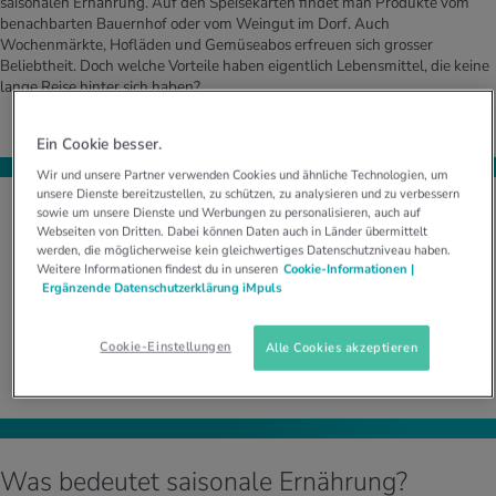
saisonalen Ernährung. Auf den Speisekarten findet man Produkte vom
benachbarten Bauernhof oder vom Weingut im Dorf. Auch
Wochenmärkte, Hofläden und Gemüseabos erfreuen sich grosser
Beliebtheit. Doch welche Vorteile haben eigentlich Lebensmittel, die keine
lange Reise hinter sich haben?
Ein Cookie besser.
Wir und unsere Partner verwenden Cookies und ähnliche Technologien, um
unsere Dienste bereitzustellen, zu schützen, zu analysieren und zu verbessern
sowie um unsere Dienste und Werbungen zu personalisieren, auch auf
Webseiten von Dritten. Dabei können Daten auch in Länder übermittelt
werden, die möglicherweise kein gleichwertiges Datenschutzniveau haben.
Vielfalt ist generell ein Vorteil für die
Weitere Informationen findest du in unseren
Cookie-Informationen |
Versorgung mit allen wichtigen
Ergänzende Datenschutzerklärung iMpuls
Nährstoffen.
Cookie-Einstellungen
Alle Cookies akzeptieren
Prof. Dr. med. David Fäh, Ernährungsexperte, Dozent an der
Berner Fachhochschule
Was bedeutet saisonale Ernährung?