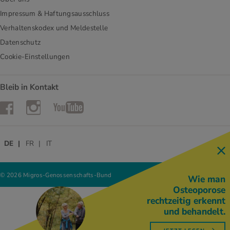
Impressum & Haftungsausschluss
Verhaltenskodex und Meldestelle
Datenschutz
Cookie-Einstellungen
Bleib in Kontakt
Instagram
Facebook
YouTube
DE
FR
IT
© 2026 Migros-Genossenschafts-Bund
Wie man
Osteoporose
rechtzeitig erkennt
und behandelt.