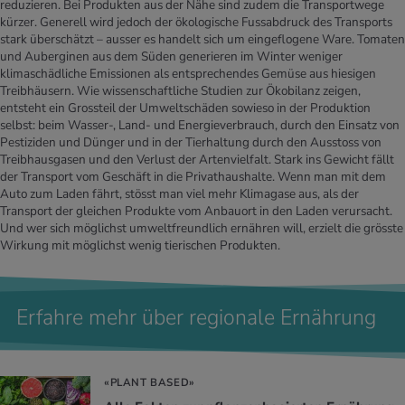
reduzieren. Bei Produkten aus der Nähe sind zudem die Transportwege
kürzer. Generell wird jedoch der ökologische Fussabdruck des Transports
stark überschätzt – ausser es handelt sich um eingeflogene Ware. Tomaten
und Auberginen aus dem Süden generieren im Winter weniger
klimaschädliche Emissionen als entsprechendes Gemüse aus hiesigen
Treibhäusern. Wie wissenschaftliche Studien zur Ökobilanz zeigen,
entsteht ein Grossteil der Umweltschäden sowieso in der Produktion
selbst: beim Wasser-, Land- und Energieverbrauch, durch den Einsatz von
Pestiziden und Dünger und in der Tierhaltung durch den Ausstoss von
Treibhausgasen und den Verlust der Artenvielfalt. Stark ins Gewicht fällt
der Transport vom Geschäft in die Privathaushalte. Wenn man mit dem
Auto zum Laden fährt, stösst man viel mehr Klimagase aus, als der
Transport der gleichen Produkte vom Anbauort in den Laden verursacht.
Und wer sich möglichst umweltfreundlich ernähren will, erzielt die grösste
Wirkung mit möglichst wenig tierischen Produkten.
Erfahre mehr über regionale Ernährung
«PLANT BASED»