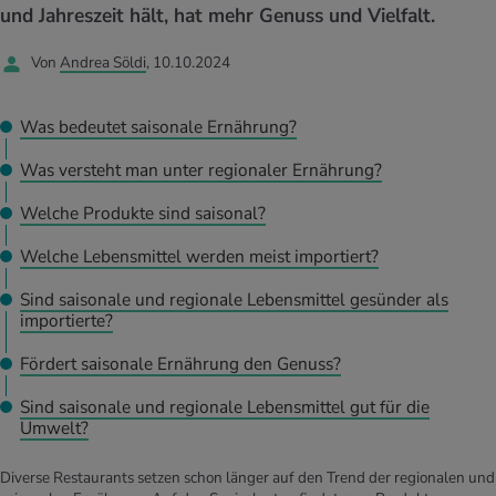
UELLE THEMEN IM BEREICH SERVICES
und Jahreszeit hält, hat mehr Genuss und Vielfalt.
rgien & Intoleranzen
ersport
afen
engesundheit
Angebote
Von
Andrea Söldi
, 10.10.2024
ungsmittel
ess
lness
chwerden
Tools, Test & Quizze
Was bedeutet saisonale Ernährung?
stoffe
zinisches Wissen
UELLE THEMEN IM BEREICH BEWEGUNG
UELLE THEMEN IM BEREICH ENTSPANNUNG
Was versteht man unter regionaler Ernährung?
Kalorienverbrauch berechnen
Glücklich sein
Welche Produkte sind saisonal?
UELLE THEMEN IM BEREICH ERNÄHRUNG
UELLE THEMEN IM BEREICH MEDIZIN
Welche Lebensmittel werden meist importiert?
BMI berechnen
Mund- & Zahnpflege
Personal Health Coaching
Personal Health Coaching
Sind saisonale und regionale Lebensmittel gesünder als
importierte?
Personal Health Coaching
Personal Health Coaching
Fördert saisonale Ernährung den Genuss?
Sind saisonale und regionale Lebensmittel gut für die
Umwelt?
Diverse Restaurants setzen schon länger auf den Trend der regionalen und