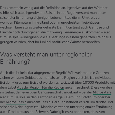
Das kommt ein wenig auf die Definition an. Irgendwo auf der Welt hat
schliesslich alles irgendwann Saison. In der Regel versteht man unter
saisonaler Ernährung diejenigen Lebensmittel, die im Umkreis von
wenigen Kilometern im Freiland oder in ungeheizten Treibhäusern
wachsen. Eine etwas weiter gefasste Definition lässt auch Gemüse und
Früchte noch durchgehen, die mit wenig Heizenergie auskommen – also
zum Beispiel Auberginen, die als Setzlinge in einem geheizten Treibhaus
gezogen wurden, aber im Juni bei natürlicher Wärme heranreifen.
Was versteht man unter regionaler
Ernährung?
Auch dies ist kein klar abgegrenzter Begriff. Wie weit man die Grenzen
ziehen will zum Gebiet, das man als seine Region versteht, ist individuell.
Bei der Migros zum Beispiel werden schweizweit über 10’000 Produkte mit
dem Label
Aus der Region. Für die Region
gekennzeichnet. Diese werden
im Gebiet der jeweiligen Genossenschaft angebaut – bei der
Migros Aare
also zum Beispiel in den Kantonen Aargau, Bern und Solothurn oder bei
der
Migros Tessin
aus dem Tessin. Bei allen handelt es sich um frische und
saisonale Nahrungsmittel. Manche verstehen unter regionaler Ernährung
auch Produkte aus der Schweiz. Dabei gilt es zu bedenken, dass zum