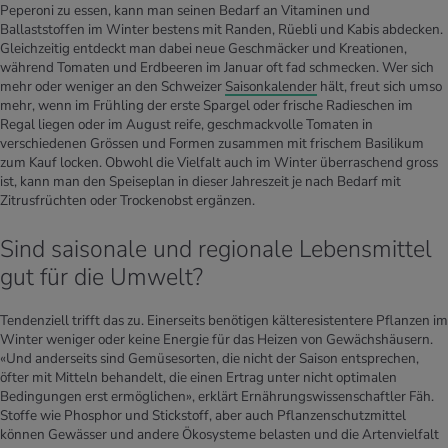
Peperoni zu essen, kann man seinen Bedarf an Vitaminen und
Ballaststoffen im Winter bestens mit Randen, Rüebli und Kabis abdecken.
Gleichzeitig entdeckt man dabei neue Geschmäcker und Kreationen,
während Tomaten und Erdbeeren im Januar oft fad schmecken. Wer sich
mehr oder weniger an den Schweizer
Saisonkalender
hält, freut sich umso
mehr, wenn im Frühling der erste Spargel oder frische Radieschen im
Regal liegen oder im August reife, geschmackvolle Tomaten in
verschiedenen Grössen und Formen zusammen mit frischem Basilikum
zum Kauf locken. Obwohl die Vielfalt auch im Winter überraschend gross
ist, kann man den Speiseplan in dieser Jahreszeit je nach Bedarf mit
Zitrusfrüchten oder Trockenobst ergänzen.
Sind saisonale und regionale Lebensmittel
gut für die Umwelt?
Tendenziell trifft das zu. Einerseits benötigen kälteresistentere Pflanzen im
Winter weniger oder keine Energie für das Heizen von Gewächshäusern.
«Und anderseits sind Gemüsesorten, die nicht der Saison entsprechen,
öfter mit Mitteln behandelt, die einen Ertrag unter nicht optimalen
Bedingungen erst ermöglichen», erklärt Ernährungswissenschaftler Fäh.
Stoffe wie Phosphor und Stickstoff, aber auch Pflanzenschutzmittel
können Gewässer und andere Ökosysteme belasten und die Artenvielfalt