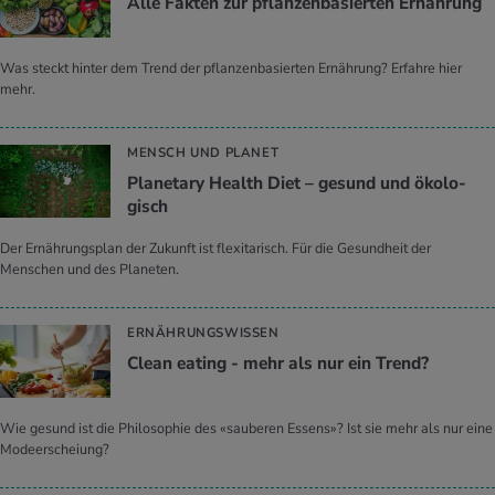
Alle Fak­ten zur pflan­zen­ba­sier­ten Er­näh­rung
Was steckt hinter dem Trend der pflanzenbasierten Ernährung? Erfahre hier
mehr.
MENSCH UND PLANET
Pla­ne­ta­ry Health Diet – ge­sund und öko­lo­
gisch
Der Ernährungsplan der Zukunft ist flexitarisch. Für die Gesundheit der
Menschen und des Planeten.
ERNÄHRUNGSWISSEN
Clean ea­ting - mehr als nur ein Trend?
Wie gesund ist die Philosophie des «sauberen Essens»? Ist sie mehr als nur eine
Modeerscheiung?