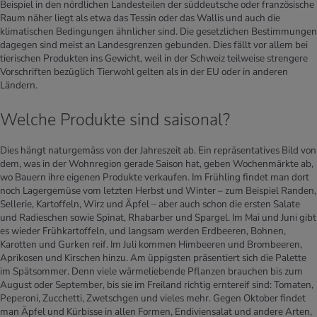
Beispiel in den nördlichen Landesteilen der süddeutsche oder französische
Raum näher liegt als etwa das Tessin oder das Wallis und auch die
klimatischen Bedingungen ähnlicher sind. Die gesetzlichen Bestimmungen
dagegen sind meist an Landesgrenzen gebunden. Dies fällt vor allem bei
tierischen Produkten ins Gewicht, weil in der Schweiz teilweise strengere
Vorschriften bezüglich Tierwohl gelten als in der EU oder in anderen
Ländern.
Welche Produkte sind saisonal?
Dies hängt naturgemäss von der Jahreszeit ab. Ein repräsentatives Bild von
dem, was in der Wohnregion gerade Saison hat, geben Wochenmärkte ab,
wo Bauern ihre eigenen Produkte verkaufen. Im Frühling findet man dort
noch Lagergemüse vom letzten Herbst und Winter – zum Beispiel Randen,
Sellerie, Kartoffeln, Wirz und Äpfel – aber auch schon die ersten Salate
und Radieschen sowie Spinat, Rhabarber und Spargel. Im Mai und Juni gibt
es wieder Frühkartoffeln, und langsam werden Erdbeeren, Bohnen,
Karotten und Gurken reif. Im Juli kommen Himbeeren und Brombeeren,
Aprikosen und Kirschen hinzu. Am üppigsten präsentiert sich die Palette
im Spätsommer. Denn viele wärmeliebende Pflanzen brauchen bis zum
August oder September, bis sie im Freiland richtig erntereif sind: Tomaten,
Peperoni, Zucchetti, Zwetschgen und vieles mehr. Gegen Oktober findet
man Äpfel und Kürbisse in allen Formen, Endiviensalat und andere Arten,