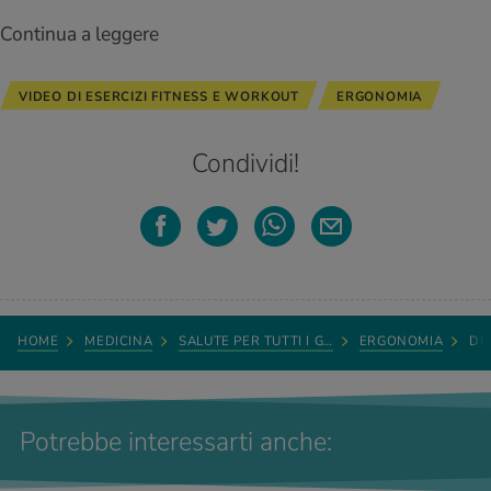
Continua a leggere
VIDEO DI ESERCIZI FITNESS E WORKOUT
ERGONOMIA
Condividi!
HOME
MEDICINA
SALUTE PER TUTTI I G…
ERGONOMIA
DO
Potrebbe interessarti anche: