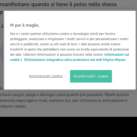
I D’ATTUALITÀ NELL’AMBITO SERVIZIO
manifestano quando si tiene il polso nella stessa
rgie e intolleranze
t invernali
no
te delle donne
posizione troppo a lungo.
Offerte
Da
Matthias Zedi
M per il meglio.
enti
ess
essere
rbi fisici
Tool, test e quiz
Noi e i nostri partner utilizziamo cookie e tecnologie simili per fornire,
proteggere, analizzare e migliorare i nostri servizi e per personalizzare i nostri
anze nutritive
oscenze mediche
Matthias Zedi
servizi e pubblicità, anche su siti web di terzi. I dati possono anche essere
I D’ATTUALITÀ NELL’AMBITO MOVIMENTO
I D’ATTUALITÀ NELL’AMBITO RILASSAMENTO
trasferiti in paesi che potrebbero non avere un livello equivalente di protezione
PERSONAL HEALTH COACH DA SALUTACOACH
dei dati. Ulteriori informazioni si possono trovare nelle nostre
informazioni sui
Calcola il consumo calorico
Lavoro e salute
cookie |
Dichiarazione integrativa sulla protezione dei dati Migros iMpuls
I D’ATTUALITÀ NELL’AMBITO ALIMENTAZIONE
I D’ATTUALITÀ NELL’AMBITO MEDICINA
Calcolatore BMI
Abbassare la pressione sanguigna
Corsa & Jogging
Rilassamento attivo
Impostazioni cookie
Accetta tutti i cookie
Per questo è importante fare spesso ampi movimenti. Ruota i polsi tenendo
Fabbisogno calorico
Dolori ai nervi
chiusi i pugni, piega e allunga i polsi quanto più possibile. Ripeti questo
esercizio dopo ogni e-mail, riunione ecc. per rinforzare le articolazioni e
ridurre i dolori.