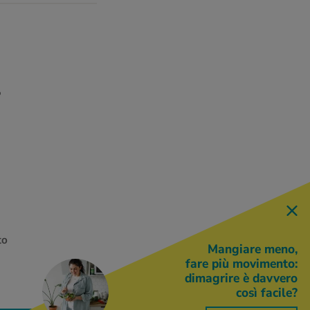
o
to
Mangiare meno,
fare più movimento:
dimagrire è davvero
così facile?