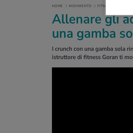
HOME
MOVIMENTO
FITNESS
VIDEO
Allenare gli 
una gamba so
I crunch con una gamba sola rin
istruttore di fitness Goran ti m