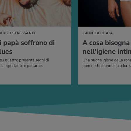
RUOLO STRESSANTE
IGIENE DELICATA
i papà soffrono di
A cosa bisogna 
lues
nell'igiene int
u quattro presenta segni di
Una buona igiene della zona
 L'importante è parlarne.
uomini che donne da odori sg