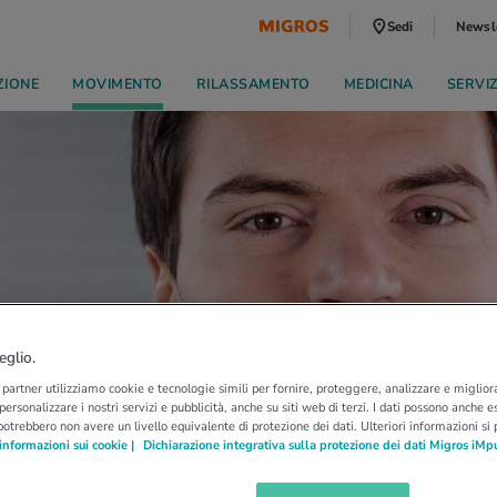
Sedi
Newsl
ZIONE
MOVIMENTO
RILASSAMENTO
MEDICINA
SERVI
eglio.
i partner utilizziamo cookie e tecnologie simili per fornire, proteggere, analizzare e migliora
 personalizzare i nostri servizi e pubblicità, anche su siti web di terzi. I dati possono anche es
potrebbero non avere un livello equivalente di protezione dei dati. Ulteriori informazioni si
informazioni sui cookie |
Dichiarazione integrativa sulla protezione dei dati Migros iMp