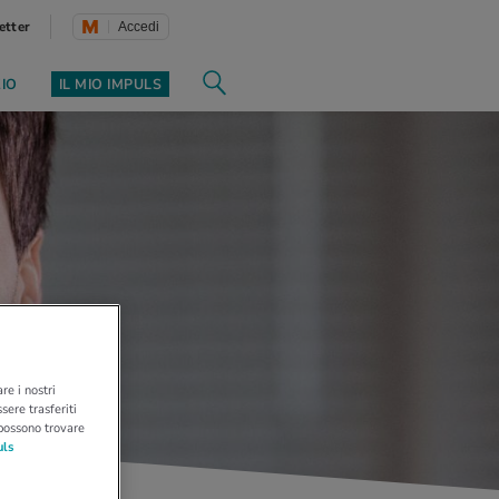
etter
Accedi
ZIO
IL MIO IMPULS
re i nostri
sere trasferiti
 possono trovare
uls