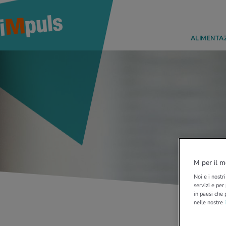
ALIMENTA
M per il m
Noi e i nostr
servizi e per
in paesi che 
nelle nostre