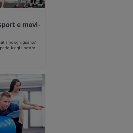
sport e mo­vi­
itiamo ogni giorno?
erlo, leggi il nostro