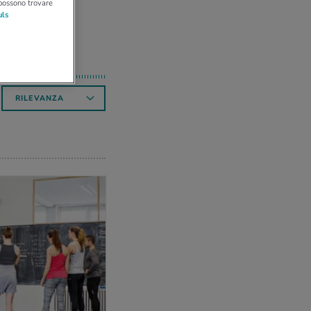
 possono trovare
uls
RILEVANZA