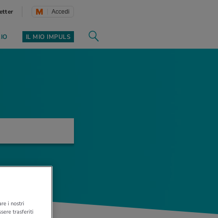
etter
Accedi
ZIO
IL MIO IMPULS
re i nostri
sere trasferiti