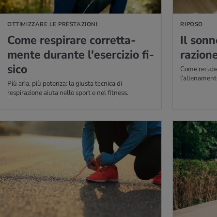
OTTIMIZZARE LE PRESTAZIONI
RIPOSO
Come re­spi­ra­re cor­ret­ta­
Il sonno
men­te du­ran­te l'e­ser­ci­zio fi­
ra­zio­n
si­co
Come recuper
l’allenament
Più aria, più potenza: la giusta tecnica di
respirazione aiuta nello sport e nel fitness.
PERNE DI PIÙ
PER SAPERNE DI P