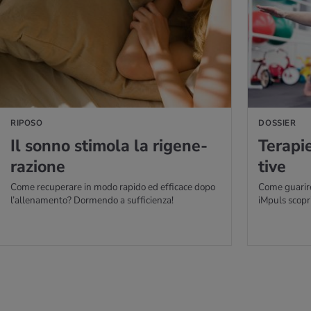
PERNE DI PIÙ
PER SAPERNE DI P
RIPOSO
DOSSIER
Il sonno sti­mo­la la ri­ge­ne­
Te­ra­pi
ra­zio­ne
ti­ve
Come recuperare in modo rapido ed efficace dopo
Come guarire
l’allenamento? Dormendo a sufficienza!
iMpuls scopri