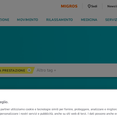
Sedi
Newsl
ZIONE
MOVIMENTO
RILASSAMENTO
MEDICINA
SERVI
A PRESTAZIONE
eglio.
i partner utilizziamo cookie e tecnologie simili per fornire, proteggere, analizzare e migliora
 personalizzare i nostri servizi e pubblicità, anche su siti web di terzi. I dati possono anche es