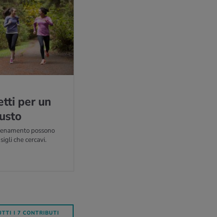
et­ti per un
u­sto
 allenamento possono
sigli che cercavi.
TTI I 7 CONTRIBUTI