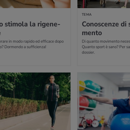
TEMA
 sti­mo­la la ri­ge­ne­
Co­no­scen­ze di 
e
men­to
are in modo rapido ed efficace dopo
Di quanto movimento necess
o? Dormendo a sufficienza!
Quanto sport è sano? Per sap
dossier.
IÙ