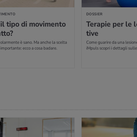
VIMENTO
DOSSIER
il tipo di mo­vi­men­to
Te­ra­pie per le l
t­to?
ti­ve
golarmente è sano. Ma anche la scelta
Come guarire da una lesione
è importante: ecco a cosa badare.
iMpuls scopri i dettagli sulle