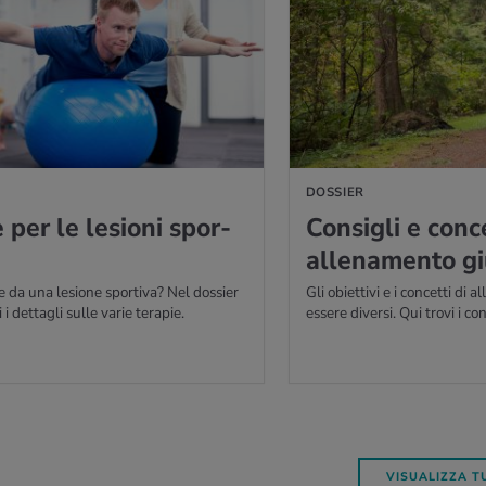
IÙ
DOSSIER
e per le le­sio­ni spor­
Con­si­gli e con­c
al­le­na­men­to gi
 da una lesione sportiva? Nel dossier
Gli obiettivi e i concetti di
 i dettagli sulle varie terapie.
essere diversi. Qui trovi i con
VISUALIZZA TU