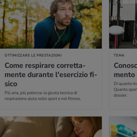
PERNE DI PIÙ
PER SAPERNE DI P
OTTIMIZZARE LE PRESTAZIONI
TEMA
Come re­spi­ra­re cor­ret­ta­
Co­no­s
men­te du­ran­te l'e­ser­ci­zio fi­
men­to
si­co
Di quanto m
Quanto sport 
Più aria, più potenza: la giusta tecnica di
dossier.
respirazione aiuta nello sport e nel fitness.