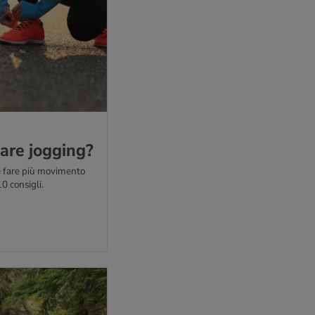
 fare jog­ging?
 e fare più movimento
0 consigli.