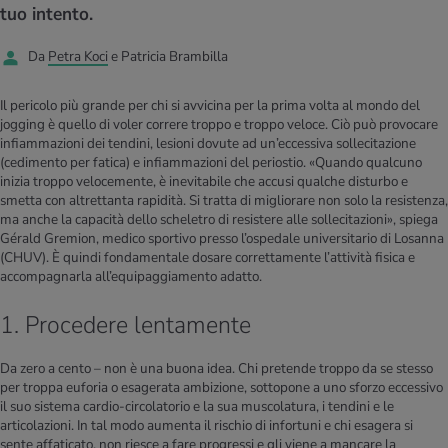
I D’ATTUALITÀ NELL’AMBITO SERVIZIO
tuo intento.
rgie e intolleranze
t invernali
no
te delle donne
Offerte
Da
Petra Koci
e Patricia Brambilla
enti
ess
essere
rbi fisici
Tool, test e quiz
Il pericolo più grande per chi si avvicina per la prima volta al mondo del
jogging è quello di voler correre troppo e troppo veloce. Ciò può provocare
anze nutritive
oscenze mediche
infiammazioni dei tendini, lesioni dovute ad un’eccessiva sollecitazione
I D’ATTUALITÀ NELL’AMBITO MOVIMENTO
I D’ATTUALITÀ NELL’AMBITO RILASSAMENTO
(cedimento per fatica) e infiammazioni del periostio. «Quando qualcuno
inizia troppo velocemente, è inevitabile che accusi qualche disturbo e
Calcola il consumo calorico
Lavoro e salute
I D’ATTUALITÀ NELL’AMBITO ALIMENTAZIONE
I D’ATTUALITÀ NELL’AMBITO MEDICINA
smetta con altrettanta rapidità. Si tratta di migliorare non solo la resistenza,
ma anche la capacità dello scheletro di resistere alle sollecitazioni», spiega
Calcolatore BMI
Abbassare la pressione sanguigna
Gérald Gremion, medico sportivo presso l’ospedale universitario di Losanna
Corsa & Jogging
Rilassamento attivo
(CHUV). È quindi fondamentale dosare correttamente l’attività fisica e
accompagnarla all’equipaggiamento adatto.
Fabbisogno calorico
Dolori ai nervi
1. Procedere lentamente
Da zero a cento – non è una buona idea. Chi pretende troppo da se stesso
per troppa euforia o esagerata ambizione, sottopone a uno sforzo eccessivo
il suo sistema cardio-circolatorio e la sua muscolatura, i tendini e le
articolazioni. In tal modo aumenta il rischio di infortuni e chi esagera si
sente affaticato, non riesce a fare progressi e gli viene a mancare la