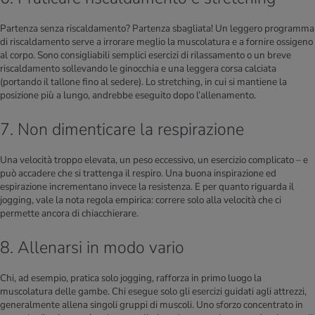
Partenza senza riscaldamento? Partenza sbagliata! Un leggero programma
di riscaldamento serve a irrorare meglio la muscolatura e a fornire ossigeno
al corpo. Sono consigliabili semplici esercizi di rilassamento o un breve
riscaldamento sollevando le ginocchia e una leggera corsa calciata
(portando il tallone fino al sedere). Lo stretching, in cui si mantiene la
posizione più a lungo, andrebbe eseguito dopo l’allenamento.
7. Non dimenticare la respirazione
Una velocità troppo elevata, un peso eccessivo, un esercizio complicato – e
può accadere che si trattenga il respiro. Una buona inspirazione ed
espirazione incrementano invece la resistenza. E per quanto riguarda il
jogging, vale la nota regola empirica: correre solo alla velocità che ci
permette ancora di chiacchierare.
8. Allenarsi in modo vario
Chi, ad esempio, pratica solo jogging, rafforza in primo luogo la
muscolatura delle gambe. Chi esegue solo gli esercizi guidati agli attrezzi,
generalmente allena singoli gruppi di muscoli. Uno sforzo concentrato in