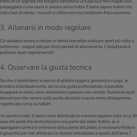
tratta di un segnale che bisogna concedersi una pausa e fare magari una
passeggiata o una vasca in piscina senza fretta. È bene sapere inoltre che,
nella fase di riposo, i muscoli si rafforzano e la condizione fisica aumenta.
3. Allenarsi in modo regolare
Chi desidera essere e restare in forma dovrebbe praticare sport più volte a
settimana – magari solo per brevi periodi di allenamento. L’importante è
praticare sport regolarmente!
4. Osservare la giusta tecnica
Sia che ci dedichiamo a esercizi di atletica leggera, ginnastica o yoga, se
iniziamo individualmente, senza una guida professionale, è possibile
incappare in errori, come movimenti o posture non corretti. Numerosi studi
dimostrano che correre sulle punte dei piedi nuoccia meno all’organismo
rispetto alla corsa sui talloni.
«In questo modo, il carico viene distribuito in maniera regolare sulle circa 30
ossa del piede che ammortizzano una parte del colpo. Inoltre, se si
appoggiano prima le eminenze della pianta del piede, è necessario flettere
il ginocchio per non affaticare le relative articolazioni e quelle dell’anca. I