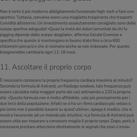
​Non è certo il più moderno abbigliamento funzionale high-tech a fare uno
sportivo. Tuttavia, conviene avere una maglietta traspirante che trasporti
l’umidità all’esterno. Un investimento assolutamente consigliato sono delle
scarpe sportive adeguate! «Quasi la metà dei dolori lamentati da chi fa
jogging dipende dalle scarpe sbagliate», afferma Gérald Gremion e
specifica che queste si mantengono in buono stato fino a circa 600
chilometri percorsi e che si rovinano anche se non indossate. Per questo
bisognerebbe cambiarle ogni 12-18 mesi.
11. Ascoltare il proprio corpo
È necessario conoscere la propria frequenza cardiaca massima al minuto?
Secondo la formula di Astrand, un fisiologo svedese, tale frequenza può
essere calcolata nella maggior parte dei casi sottraendo a 220 la propria
età. «Questa formula non è molto affidabile, vale più precisamente per i
due terzi della popolazione. Infatti se si ha un ritmo cardiaco più veloce o
più lento non è possibile basarsi su quest’ultima», spiega il medico, che si
mostra favorevole ad un metodo più intuitivo: «La formula di Astrand può
essere utile per imparare a conoscere meglio il proprio corpo. Dopo, però, è
necessario prestare attenzione direttamente ai segnali che esso ci invia».