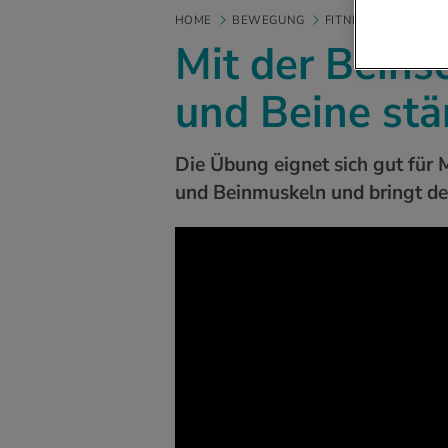
HOME
BEWEGUNG
FITNESS
FITNESS
Mit der Beins
und Beine stä
Die Übung eignet sich gut für M
und Beinmuskeln und bringt d