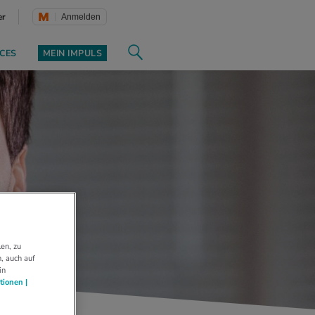
er
Anmelden
CES
MEIN IMPULS
en, zu
, auch auf
in
tionen |