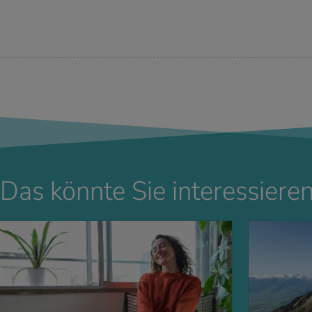
Das könnte Sie interessieren
 ERFAHREN
MEHR ERFAHREN