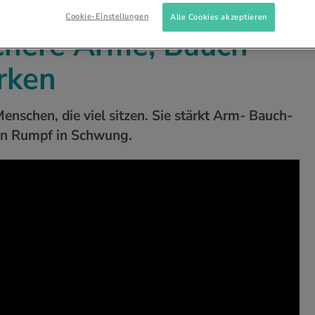
-VIDEOS
STOFFWECHSEL-ÜBUNGEN
BEINSCHERE
Cookie-Einstellungen
Alle Cookies akzeptieren
chere Arme, Bauch
rken
enschen, die viel sitzen. Sie stärkt Arm- Bauch-
en Rumpf in Schwung.