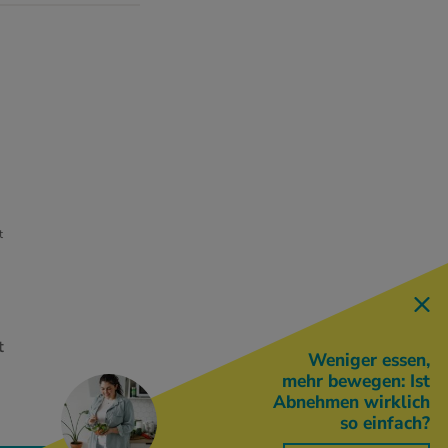
t
t
Weniger essen,
e
mehr bewegen: Ist
Abnehmen wirklich
so einfach?