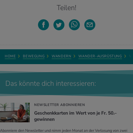
Teilen!
HOME
BEWEGUNG
WANDERN
WANDER-AUSRÜSTUNG
W
Das könnte dich interessieren:
NEWSLETTER ABONNIEREN
Geschenkkarten im Wert von je Fr. 50.–
gewinnen
Abonniere den Newsletter und nimm jeden Monat an der Verlosung von zwei