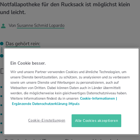
UELLE THEMEN IM BEREICH SERVICES
Notfallapotheke für den Rucksack ist möglichst klein
rgien & Intoleranzen
ersport
afen
engesundheit
und leicht.
Angebote
Von
Susanne Schmid Lopardo
ungsmittel
ess
lness
chwerden
Tools, Test & Quizze
stoffe
zinisches Wissen
Das gehört rein:
UELLE THEMEN IM BEREICH BEWEGUNG
UELLE THEMEN IM BEREICH ENTSPANNUNG
Das brauchen Bergsteiger und Trekker zusätzlich:
Kalorienverbrauch berechnen
Glücklich sein
UELLE THEMEN IM BEREICH ERNÄHRUNG
UELLE THEMEN IM BEREICH MEDIZIN
Ein Cookie besser.
Das gehört rein:
BMI berechnen
Mund- & Zahnpflege
Wir und unsere Partner verwenden Cookies und ähnliche Technologien, um
unsere Dienste bereitzustellen, zu schützen, zu analysieren und zu verbessern
Personal Health Coaching
Personal Health Coaching
sowie um unsere Dienste und Werbungen zu personalisieren, auch auf
elastische Binde
Webseiten von Dritten. Dabei können Daten auch in Länder übermittelt
Personal Health Coaching
Personal Health Coaching
werden, die möglicherweise kein gleichwertiges Datenschutzniveau haben.
Sortiment an Pflastern in unterschiedlicher Grösse
Weitere Informationen findest du in unseren
Cookie-Informationen |
Ergänzende Datenschutzerklärung iMpuls
spezielle Blasenpflaster
sterile Kompressen, 10×10 cm
Cookie-Einstellungen
Alle Cookies akzeptieren
kleiner Desinfektionsspray
Pinzette