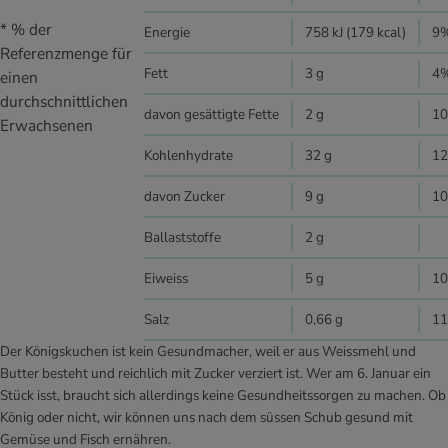
* % der
Energie
758 kJ (179 kcal)
9
Referenzmenge für
Fett
3 g
4
einen
durchschnittlichen
davon gesättigte Fette
2 g
1
Erwachsenen
Kohlenhydrate
32 g
1
davon Zucker
9 g
1
Ballaststoffe
2 g
Eiweiss
5 g
1
Salz
0,66 g
1
Der Königskuchen ist kein Gesundmacher, weil er aus Weissmehl und
Butter besteht und reichlich mit Zucker verziert ist. Wer am 6. Januar ein
Stück isst, braucht sich allerdings keine Gesundheitssorgen zu machen. Ob
König oder nicht, wir können uns nach dem süssen Schub gesund mit
Gemüse und Fisch ernähren.