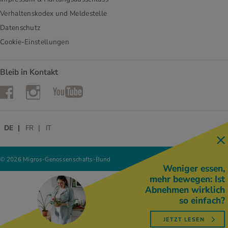
Verhaltenskodex und Meldestelle
Datenschutz
Cookie-Einstellungen
Bleib in Kontakt
Instagram
Facebook
YouTube
DE
FR
IT
© 2026 Migros-Genossenschafts-Bund
Weniger essen,
mehr bewegen: Ist
Abnehmen wirklich
so einfach?
JETZT LESEN