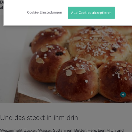
Dreikönigskuchen ein Verkaufsschlager. Statt Bohnen kommen heute
allerdings meist Plastikfiguren in den Kuchen.
Cookie-Einstellungen
Alle Cookies akzeptieren
Und das steckt in ihm drin
Weizenmehl, Zucker, Wasser, Sultaninen, Butter, Hefe, Eier, Milch und