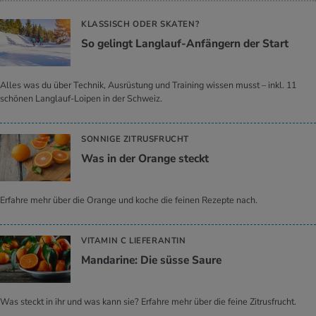
KLASSISCH ODER SKATEN?
So ge­lingt Lang­lauf-An­fän­gern der Start
Alles was du über Technik, Ausrüstung und Training wissen musst – inkl. 11
schönen Langlauf-Loipen in der Schweiz.
SONNIGE ZITRUSFRUCHT
Was in der Oran­ge steckt
Erfahre mehr über die Orange und koche die feinen Rezepte nach.
VITAMIN C LIEFERANTIN
Man­da­ri­ne: Die süsse Saure
Was steckt in ihr und was kann sie? Erfahre mehr über die feine Zitrusfrucht.