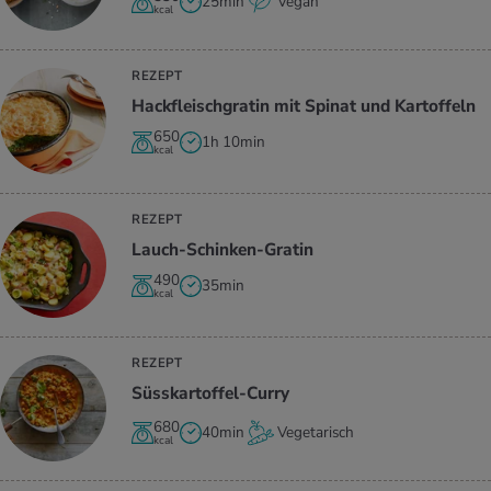
25min
Vegan
kcal
REZEPT
Hack­fleisch­gra­tin mit Spi­nat und Kar­tof­feln
650
1h 10min
kcal
REZEPT
Lauch-Schin­ken-Gra­tin
490
35min
kcal
REZEPT
Süss­kar­tof­fel-Curry
680
40min
Vegetarisch
kcal