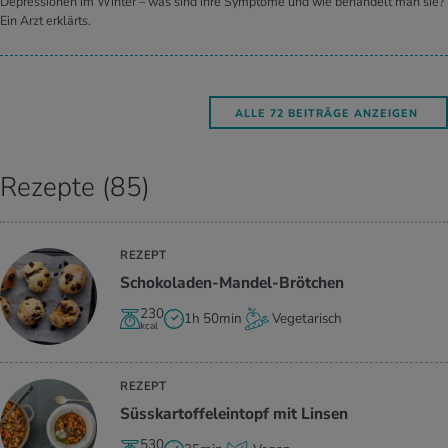
Depressionen im Winter – was sind ihre Symptome und wie behandelt man sie?
Ein Arzt erklärts.
ALLE 72 BEITRÄGE ANZEIGEN
Rezepte (85)
REZEPT
Scho­ko­la­den-Man­del-Bröt­chen
230
1h 50min
Vegetarisch
kcal
REZEPT
Süss­kar­tof­fel­ein­topf mit Lin­sen
530