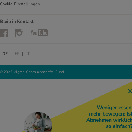
Cookie-Einstellungen
Bleib in Kontakt
Instagram
Facebook
YouTube
DE
FR
IT
© 2026 Migros-Genossenschafts-Bund
Weniger essen
mehr bewegen: Is
Abnehmen wirklic
so einfach