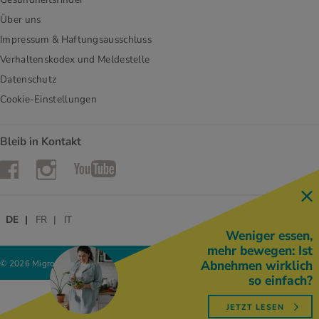
Über uns
Impressum & Haftungsausschluss
Verhaltenskodex und Meldestelle
Datenschutz
Cookie-Einstellungen
Bleib in Kontakt
Instagram
Facebook
YouTube
DE
FR
IT
Weniger essen,
mehr bewegen: Ist
Abnehmen wirklich
© 2026 Migros-Genossenschafts-Bund
so einfach?
JETZT LESEN