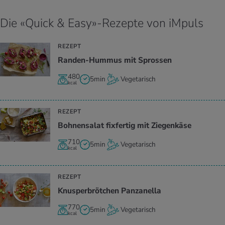
Die «Quick & Easy»-Rezepte von iMpuls
REZEPT
Ran­den-Hum­mus mit Spros­sen
480
5min
Vegetarisch
kcal
REZEPT
Boh­nen­sa­lat fix­fer­tig mit Zie­gen­kä­se
710
5min
Vegetarisch
kcal
REZEPT
Knus­per­bröt­chen Pan­za­nella
770
5min
Vegetarisch
kcal