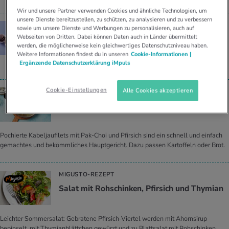
Wir und unsere Partner verwenden Cookies und ähnliche Technologien, um
unsere Dienste bereitzustellen, zu schützen, zu analysieren und zu verbessern
REZEPT
sowie um unsere Dienste und Werbungen zu personalisieren, auch auf
Webseiten von Dritten. Dabei können Daten auch in Länder übermittelt
Brot­sa­lat mit Boh­nen, Pfir­sich und Zwie­bel
werden, die möglicherweise kein gleichwertiges Datenschutzniveau haben.
Weitere Informationen findest du in unseren
Cookie-Informationen |
290
45min
Vegetarisch
kcal
Ergänzende Datenschutzerklärung iMpuls
Cookie-Einstellungen
Alle Cookies akzeptieren
MIGUSTO-REZEPT
Ka­bel­jau mit Pfir­sich und Pak-Choi
Pochierte Kabeljaufilets mit Pak-Choi und Pfirsich sind ein schnell und einfach
gemachtes und bekömmliches Hauptgericht. Dazu passen Kartoffeln oder Brot.
MIGUSTO-REZEPT
Salat mit Roh­schin­ken, Pfir­sich und Thy­mi­an
Leichter Sommersalat: Gebratene Pfirsich-Viertel werden mit Ahornsirup
bepinselt, mit Thymianblättchen gewürzt und zu Blattsalat mit Rohschinken