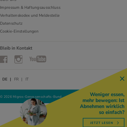
Impressum & Haftungsausschluss
Verhaltenskodex und Meldestelle
Datenschutz
Cookie-Einstellungen
Bleib in Kontakt
Instagram
Facebook
YouTube
DE
FR
IT
Weniger essen,
© 2026 Migros-Genossenschafts-Bund
mehr bewegen: Ist
Abnehmen wirklich
so einfach?
JETZT LESEN