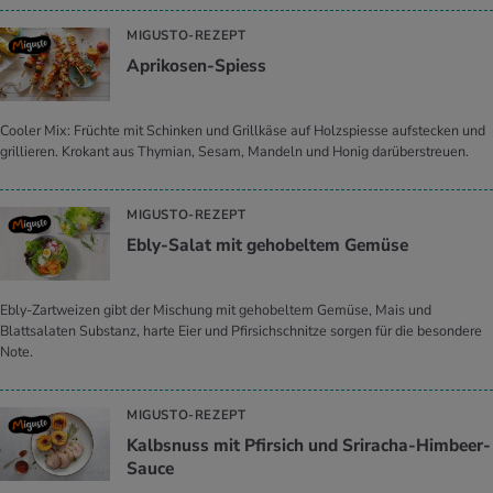
MIGUSTO-REZEPT
Apri­ko­sen-Spiess
Cooler Mix: Früchte mit Schinken und Grillkäse auf Holzspiesse aufstecken und
grillieren. Krokant aus Thymian, Sesam, Mandeln und Honig darüberstreuen.
MIGUSTO-REZEPT
Ebly-Salat mit ge­ho­bel­tem Ge­mü­se
Ebly-Zartweizen gibt der Mischung mit gehobeltem Gemüse, Mais und
Blattsalaten Substanz, harte Eier und Pfirsichschnitze sorgen für die besondere
Note.
MIGUSTO-REZEPT
Kalbs­nuss mit Pfir­sich und Sri­racha-Him­beer-
Sauce