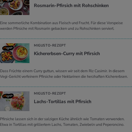
Ros­ma­rin-Pfir­sich mit Roh­schin­ken
Eine sommerliche Kombination aus Fleisch und Frucht. Für diese Vorspeise
werden Pfirsiche mit Rosmarin gebacken und zu Rohschinken serviert.
MIGUSTO-REZEPT
Ki­cher­erb­sen-Curry mit Pfir­sich
Dass Früchte einem Curry guttun, wissen wir seit dem Riz Casimir. In diesem
Vegi-Gericht verfeinern Pfirsiche oder Nektarinen die herzhaften Kichererbsen.
MIGUSTO-REZEPT
Lachs-Tor­til­las mit Pfir­sich
Pfirsiche lassen sich in der salzigen Küche ähnlich wie Tomaten verwenden.
Etwa in Tortillas mit grilliertem Lachs, Tomaten, Zwiebeln und Peperoncino.