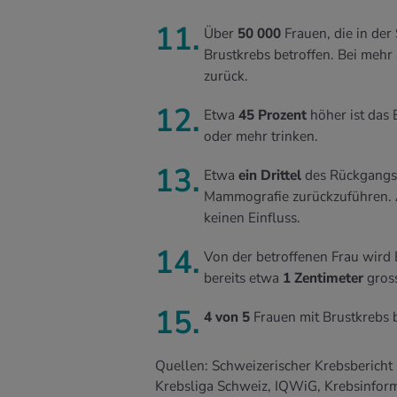
Über
50 000
Frauen, die in der
Brustkrebs betroffen. Bei mehr 
zurück.
Etwa
45 Prozent
höher ist das 
oder mehr trinken.
Etwa
ein Drittel
des Rückgangs a
Mammografie zurückzuführen. A
keinen Einfluss.
Von der betroffenen Frau wird 
bereits etwa
1 Zentimeter
gross
4 von 5
Frauen mit Brustkrebs b
Quellen: Schweizerischer Krebsberich
Krebsliga Schweiz, IQWiG, Krebsinfor