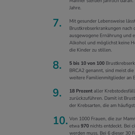
Männer sterben jährlich daran.
Jahre.
Mit gesunder Lebensweise läss
Brustkrebserkrankungen nach 
ausgewogene Ernährung und ei
Alkohol und möglichst keine H
die Kinder zu stillen.
5 bis 10 von 100
Brustkrebserk
BRCA2 genannt, sind meist die 
weitere Familienmitglieder an 
18 Prozent
aller Krebstodesfäll
zurückzuführen. Damit ist Brus
der Krebsarten, die am häufigs
Von 1000 Frauen, die zur Mamm
etwa
970
nichts entdeckt. Bei 
werden muss. Bei 6 dieser 30 Fr