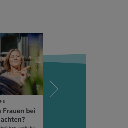
MEHR ERFAHREN
INE
ERDBEERWOCHE
n Frau­en bei
Die Mens­trua­ti­on er­klä
 ach­ten?
Was passiert im weiblichen Körper währe
eines Zyklus und welche Schmerzen sind 
aft bzw. bereits bei