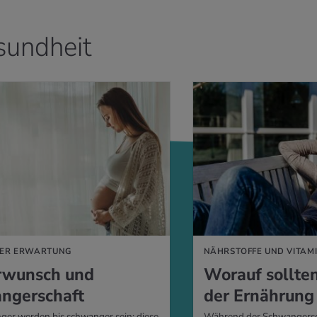
undheit
EN
MEHR ERFAHREN
GER ERWARTUNG
NÄHRSTOFFE UND VITAM
r­wunsch und
Wor­auf soll­te
­ger­schaft
der Er­näh­rung
er werden bis schwanger sein: diese
Während der Schwangersch