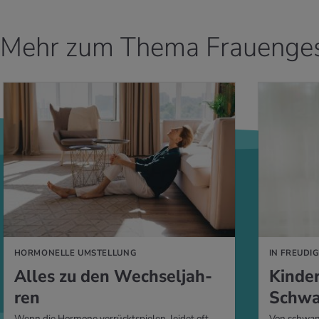
Mehr zum Thema Frauenges
HR ERFAHREN
MEHR ERFAHR
HORMONELLE UMSTELLUNG
IN FREUDI
Alles zu den Wech­sel­jah­
Kin­de
ren
Schwan
Wenn die Hormone verrücktspielen, leidet oft
Von schwang