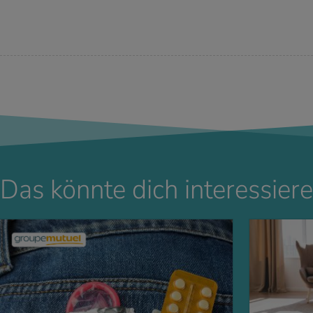
Das könnte dich interessiere
 ERFAHREN
MEHR ERFAHREN