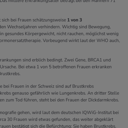
 Das mittlere Erkrankungsalter beträgt bei den Männern 71
t sich bei Frauen schätzungsweise
1 von 3
den Wechseljahren verhindern. Wichtig sind Bewegung,
n gesundes Körpergewicht, nicht rauchen, möglichst wenig
ormonersatztherapie. Vorbeugend wirkt laut der WHO auch,
rankungen sind erblich bedingt. Zwei Gene, BRCA1 und
Ursache. Bei etwa 1 von 5 betroffenen Frauen erkranken
Brustkrebs.
e bei Frauen in der Schweiz sind auf Brustkrebs
tkrebs genauso gefährlich wie Lungenkrebs. An dritter Stelle
ten zum Tod führen, steht bei den Frauen der Dickdarmkrebs.
ografie gehen, wird laut dem deutschen IQWiG-Institut bei
circa 30 Frauen wird etwas gefunden, das weiter abgeklärt
auen bestätigt sich die Befürchtung: Sie haben Brustkrebs.