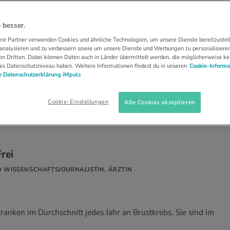
KRANKHEITEN
ZAHLEN RUND UM BRUST…
nd um Brustkrebs
 besser.
re Partner verwenden Cookies und ähnliche Technologien, um unsere Dienste bereitzustell
 analysieren und zu verbessern sowie um unsere Dienste und Werbungen zu personalisieren
chweiz mehr als 6200 Frauen und etwa 50 Männer
n Dritten. Dabei können Daten auch in Länder übermittelt werden, die möglicherweise ke
es Datenschutzniveau haben. Weitere Informationen findest du in unseren
Cookie-Informa
rustkrebs die häufigste Form von Krebs.
 Datenschutzerklärung iMpuls
Cookie-Einstellungen
Alle Cookies akzeptieren
rei
D WISSENSCHAFTSJOURNALISTIN, ÄRZTIN
ranken im Durchschnitt jedes Jahr an Brustkrebs. Sie sind im