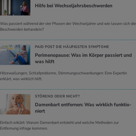
Hilfe bei Wech­sel­jahrs­be­schwer­den
Was passiert während der vier Phasen der Wechseljahre und wie lassen sich die
Beschwerden behandeln?
PAID POST DIE HÄUFIGSTEN SYMPTOME
Pe­ri­me­no­pau­se: Was im Kör­per pas­siert und
was hilft
Hitzewallungen, Schlafprobleme, Stimmungsschwankungen: Eine Expertin
erklärt, was wirklich hilft.
STÖREND ODER NICHT?
Da­men­bart ent­fer­nen: Was wirk­lich funk­tio­
niert
Einfach erklärt: Warum Damenbart entsteht und welche Methoden zur
Entfernung infrage kommen.