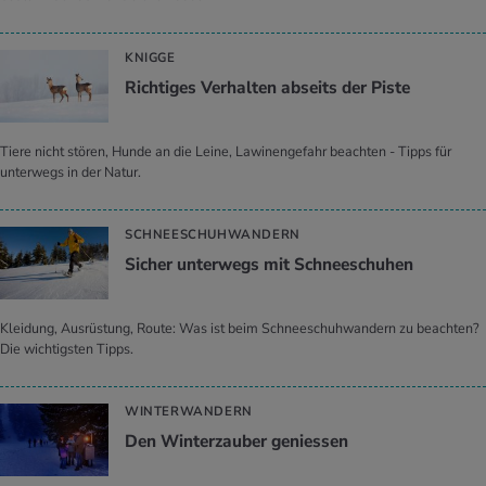
KNIGGE
Rich­ti­ges Ver­hal­ten ab­seits der Piste
Tiere nicht stören, Hunde an die Leine, Lawinengefahr beachten - Tipps für
unterwegs in der Natur.
SCHNEESCHUHWANDERN
Si­cher un­ter­wegs mit Schnee­schu­hen
Kleidung, Ausrüstung, Route: Was ist beim Schneeschuhwandern zu beachten?
Die wichtigsten Tipps.
WINTERWANDERN
Den Win­ter­zau­ber ge­nies­sen