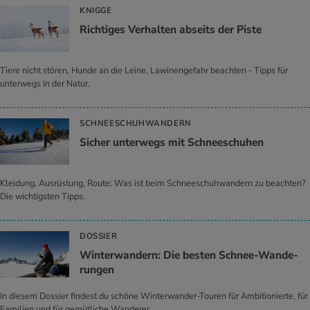
KNIGGE
Rich­ti­ges Ver­hal­ten ab­seits der Piste
Tiere nicht stören, Hunde an die Leine, Lawinengefahr beachten - Tipps für
unterwegs in der Natur.
SCHNEESCHUHWANDERN
Si­cher un­ter­wegs mit Schnee­schu­hen
Kleidung, Ausrüstung, Route: Was ist beim Schneeschuhwandern zu beachten?
Die wichtigsten Tipps.
DOSSIER
Win­ter­wan­dern: Die bes­ten Schnee-Wan­de­
run­gen
In diesem Dossier findest du schöne Winterwander-Touren für Ambitionierte, für
Familien und für gemütliche Wanderer.