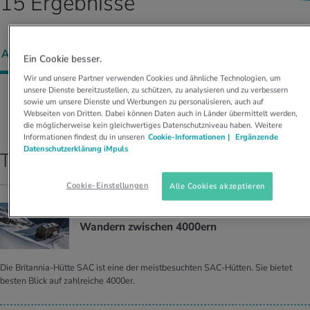
15 Ergebnisse
UELLE THEMEN IM BEREICH SERVICES
rgien & Intoleranzen
ersport
afen
engesundheit
Angebote
ALLE (
5
)
BEITRÄGE (
5
)
REZEPTE (
0
)
VIDEOS 
ungsmittel
ess
lness
chwerden
Ein Cookie besser.
Tools, Test & Quizze
Wir und unsere Partner verwenden Cookies und ähnliche Technologien, um
unsere Dienste bereitzustellen, zu schützen, zu analysieren und zu verbessern
stoffe
zinisches Wissen
sowie um unsere Dienste und Werbungen zu personalisieren, auch auf
UELLE THEMEN IM BEREICH BEWEGUNG
UELLE THEMEN IM BEREICH ENTSPANNUNG
Sortieren nach:
RELEVANZ
Webseiten von Dritten. Dabei können Daten auch in Länder übermittelt werden,
die möglicherweise kein gleichwertiges Datenschutzniveau haben. Weitere
Kalorienverbrauch berechnen
Glücklich sein
UELLE THEMEN IM BEREICH ERNÄHRUNG
UELLE THEMEN IM BEREICH MEDIZIN
Informationen findest du in unseren
Cookie-Informationen |
Ergänzende
Datenschutzerklärung iMpuls
Top Ergebnisse
BMI berechnen
Mund- & Zahnpflege
Personal Health Coaching
Personal Health Coaching
Cookie-Einstellungen
Alle Cookies akzeptieren
Personal Health Coaching
Personal Health Coaching
ZUR BRITANNIA HÜTTE SAC
Wan­dern zwi­schen 4000ern
Die Britannia-Hütte SAC ist eine der meistbesuchten SAC-Hütten. Sie bietet
besten Blick auf zahlreiche 4000er.