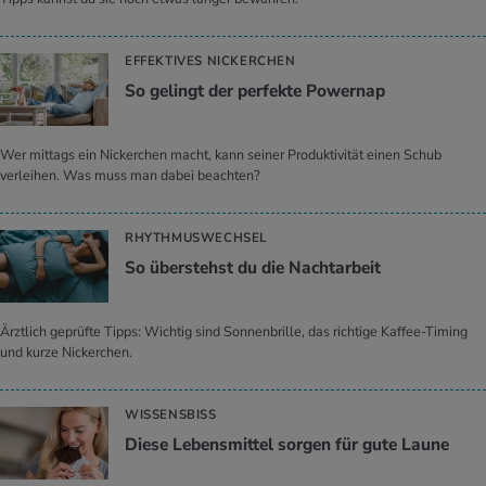
EFFEKTIVES NICKERCHEN
So ge­lingt der per­fek­te Power­nap
Wer mittags ein Nickerchen macht, kann seiner Produktivität einen Schub
verleihen. Was muss man dabei beachten?
RHYTHMUSWECHSEL
So über­stehst du die Nacht­ar­beit
Ärztlich geprüfte Tipps: Wichtig sind Sonnenbrille, das richtige Kaffee-Timing
und kurze Nickerchen.
WISSENSBISS
Diese Le­bens­mit­tel sor­gen für gute Laune