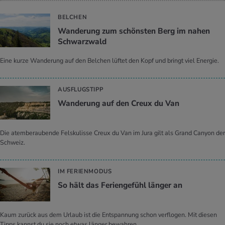
BELCHEN
Wan­de­rung zum schöns­ten Berg im nahen
Schwarz­wald
Eine kurze Wanderung auf den Belchen lüftet den Kopf und bringt viel Energie.
AUSFLUGSTIPP
Wan­de­rung auf den Creux du Van
Die atemberaubende Felskulisse Creux du Van im Jura gilt als Grand Canyon der
Schweiz.
IM FERIENMODUS
So hält das Fe­ri­en­ge­fühl län­ger an
Kaum zurück aus dem Urlaub ist die Entspannung schon verflogen. Mit diesen
Tipps kannst du sie noch etwas länger bewahren.