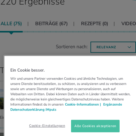
220 Ergebnisse
UELLE THEMEN IM BEREICH SERVICES
rgien & Intoleranzen
ersport
afen
engesundheit
Angebote
ALLE (
75
)
BEITRÄGE (
67
)
REZEPTE (
0
)
VIDEO
ungsmittel
ess
lness
chwerden
Tools, Test & Quizze
stoffe
zinisches Wissen
UELLE THEMEN IM BEREICH BEWEGUNG
UELLE THEMEN IM BEREICH ENTSPANNUNG
Sortieren nach:
RELEVANZ
Kalorienverbrauch berechnen
Glücklich sein
UELLE THEMEN IM BEREICH ERNÄHRUNG
UELLE THEMEN IM BEREICH MEDIZIN
Top Ergebnisse
BMI berechnen
Mund- & Zahnpflege
Ein Cookie besser.
Personal Health Coaching
Personal Health Coaching
Wir und unsere Partner verwenden Cookies und ähnliche Technologien, um
unsere Dienste bereitzustellen, zu schützen, zu analysieren und zu verbessern
sowie um unsere Dienste und Werbungen zu personalisieren, auch auf
Personal Health Coaching
Personal Health Coaching
BELCHEN
Webseiten von Dritten. Dabei können Daten auch in Länder übermittelt werden,
Wan­de­rung zum schöns­ten Berg im nahen
die möglicherweise kein gleichwertiges Datenschutzniveau haben. Weitere
Informationen findest du in unseren
Cookie-Informationen |
Ergänzende
Schwarz­wald
Datenschutzerklärung iMpuls
Eine kurze Wanderung auf den Belchen lüftet den Kopf und bringt viel Energie.
Cookie-Einstellungen
Alle Cookies akzeptieren
AUSFLUGSTIPP