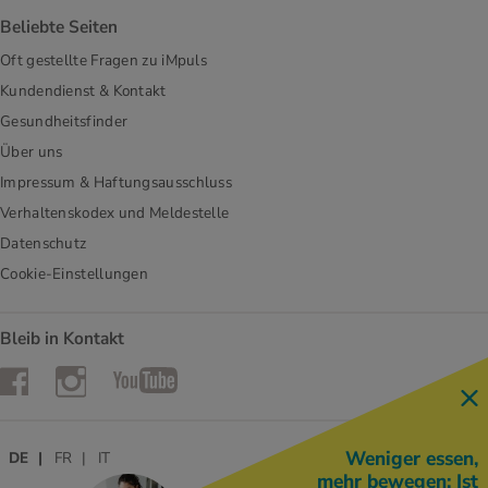
Beliebte Seiten
Oft gestellte Fragen zu iMpuls
Kundendienst & Kontakt
Gesundheitsfinder
Über uns
Impressum & Haftungsausschluss
Verhaltenskodex und Meldestelle
Datenschutz
Cookie-Einstellungen
Bleib in Kontakt
Instagram
Facebook
YouTube
Weniger essen,
DE
FR
IT
mehr bewegen: Ist