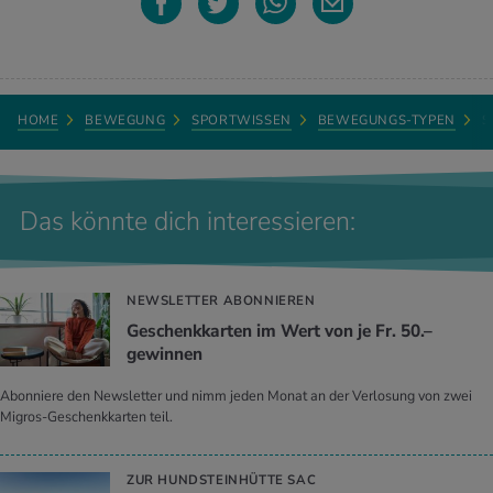
HOME
BEWEGUNG
SPORTWISSEN
BEWEGUNGS-TYPEN
S
Das könnte dich interessieren:
NEWSLETTER ABONNIEREN
Geschenkkarten im Wert von je Fr. 50.–
gewinnen
Abonniere den Newsletter und nimm jeden Monat an der Verlosung von zwei
Migros-Geschenkkarten teil.
ZUR HUNDSTEINHÜTTE SAC