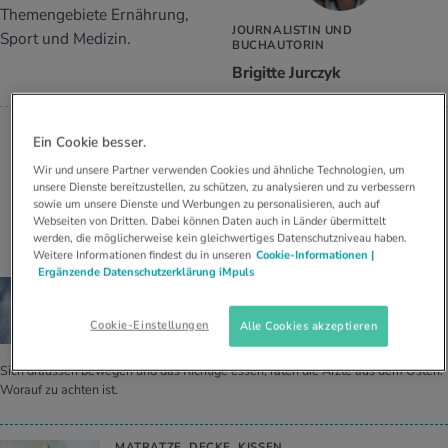
UELLE THEMEN IM BEREICH SERVICES
Themengebiete Ernährung,
JOURNALISTIN UND
rgien & Intoleranzen
ersport
afen
engesundheit
Sport und Medizin.
Angebote
BUCHAUTORIN
Brigitte Jurczyk
ungsmittel
ess
lness
chwerden
Tools, Test & Quizze
stoffe
zinisches Wissen
Ein Cookie besser.
UELLE THEMEN IM BEREICH BEWEGUNG
UELLE THEMEN IM BEREICH ENTSPANNUNG
Wir und unsere Partner verwenden Cookies und ähnliche Technologien, um
Kalorienverbrauch berechnen
Glücklich sein
unsere Dienste bereitzustellen, zu schützen, zu analysieren und zu verbessern
UELLE THEMEN IM BEREICH ERNÄHRUNG
UELLE THEMEN IM BEREICH MEDIZIN
sowie um unsere Dienste und Werbungen zu personalisieren, auch auf
Beiträge von Brigitte Jurczyk
Webseiten von Dritten. Dabei können Daten auch in Länder übermittelt
BMI berechnen
Mund- & Zahnpflege
werden, die möglicherweise kein gleichwertiges Datenschutzniveau haben.
Personal Health Coaching
Personal Health Coaching
Weitere Informationen findest du in unseren
Cookie-Informationen |
Ergänzende Datenschutzerklärung iMpuls
ALTERNATIVMEDIZIN
Personal Health Coaching
Personal Health Coaching
Mit Ayur­ve­da ge­sund durch den Win­ter
Cookie-Einstellungen
Alle Cookies akzeptieren
Sich draussen bewegen und das Richtige essen, raten die Ärzte aus dem Osten.
Worauf zu achten ist.
MATRATZE, DECKE, KISSEN