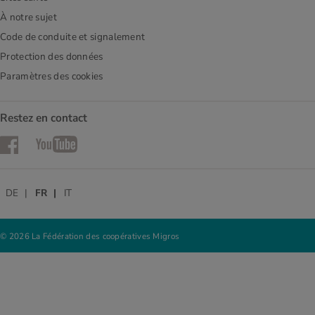
À notre sujet
Code de conduite et signalement
Protection des données
Paramètres des cookies
Restez en contact
Facebook
YouTube
DE
FR
IT
© 2026 La Fédération des coopératives Migros