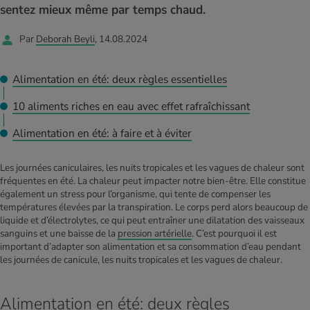
MES ACTUELS DANS LE DOMAINE SERVICE
sentez mieux même par temps chaud.
rgies et intolérances
ts d’hiver
xation au quotidien
ir médical
Offres
Par
Deborah Beyli
, 14.08.2024
ents
ess
niques de relaxation
cine spécialisée
Tool, test et quiz
Alimentation en été: deux règles essentielles
iments
té des femmes
MES ACTUELS DANS LE DOMAINE MOUVEMENT
MES ACTUELS DANS LE DOMAINE RELAXATION
10 aliments riches en eau avec effet rafraîchissant
Calculer la consommation de calories
Travail et santé
Alimentation en été: à faire et à éviter
MES ACTUELS DANS LE DOMAINE ALIMENTATION
MES ACTUELS DANS LE DOMAINE MÉDECINE
Calculateur d’IMC
Réduire la tension artérielle
Les journées caniculaires, les nuits tropicales et les vagues de chaleur sont
Course & Jogging
Détente active
fréquentes en été. La chaleur peut impacter notre bien-être. Elle constitue
également un stress pour l’organisme, qui tente de compenser les
Calculez votre besoin en calories
Douleurs nerveuses
températures élevées par la transpiration. Le corps perd alors beaucoup de
liquide et d’électrolytes, ce qui peut entraîner une dilatation des vaisseaux
sanguins et une baisse de la
pression artérielle
. C’est pourquoi il est
important d’adapter son alimentation et sa consommation d’eau pendant
les journées de canicule, les nuits tropicales et les vagues de chaleur.
Alimentation en été: deux règles