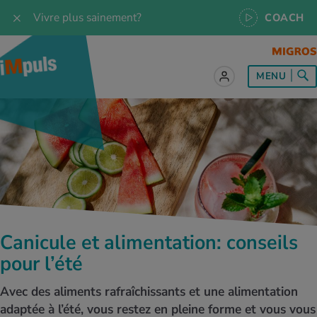
Vivre plus sainement?
COACH
MENU
ut sur le sujet Alimentation
ut sur le sujet Mouvement
ut sur le sujet Relaxation
ut sur le sujet Médecine
ut sur le sujet Service
es les recettes
naissances
a
ention de la santé
es
naissances
se & Jogging
libre de vie
é au quotidien
, test et quiz
Canicule et alimentation: conseils
s idéal
or & outdoor
tress
dies
cours
pour l’été
ger sainement
 et accessoires
meil
cine du sport
ujet d'iMpuls
Avec des aliments rafraîchissants et une alimentation
adaptée à l’été, vous restez en pleine forme et vous vous
s d’alimentation
donnée
-être
x physiques