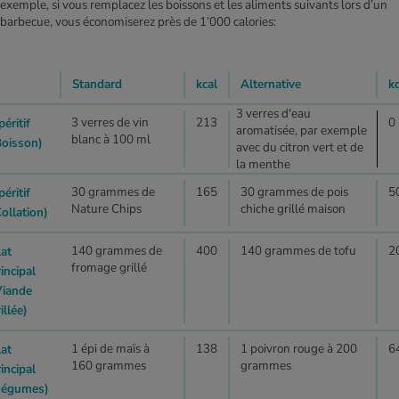
exemple, si vous remplacez les boissons et les aliments suivants lors d’un
barbecue, vous économiserez près de 1’000 calories:
Standard
kcal
Alternative
kc
3 verres d'eau
3 verres de vin
213
0
éritif
aromatisée, par exemple
blanc à 100 ml
Boisson)
avec du citron vert et de
la menthe
30 grammes de
165
30 grammes de pois
5
éritif
Nature Chips
chiche grillé maison
ollation)
140 grammes de
400
140 grammes de tofu
2
lat
fromage grillé
incipal
Viande
illée)
1 épi de maïs à
138
1 poivron rouge à 200
6
lat
160 grammes
grammes
incipal
Légumes)