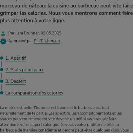
MES ACTUELS DANS LE DOMAINE SERVICE
morceau de gâteau: la cuisine au barbecue peut vite faire
rgies et intolérances
ts d’hiver
xation au quotidien
ir médical
Offres
grimper les calories. Nous vous montrons comment faire
plus attention à votre ligne.
ents
ess
niques de relaxation
cine spécialisée
Tool, test et quiz
Par Lara Brunner, 09.05.2025
iments
té des femmes
Approuvé par
Pia Teichmann
MES ACTUELS DANS LE DOMAINE MOUVEMENT
MES ACTUELS DANS LE DOMAINE RELAXATION
Calculer la consommation de calories
Travail et santé
1. Apéritif
MES ACTUELS DANS LE DOMAINE ALIMENTATION
MES ACTUELS DANS LE DOMAINE MÉDECINE
Calculateur d’IMC
Réduire la tension artérielle
2. Plats principaux
Course & Jogging
Détente active
3. Dessert
Calculez votre besoin en calories
Douleurs nerveuses
La comparaison des calories
La météo est belle, l’humeur est bonne et le barbecue est tout
naturellement de la partie. Les apéritifs, les accompagnements et les
sauces peuvent cependant vite devenir un défi si vous voulez faire
attention à votre apport calorique. Si vous voulez profiter de l’été au
barbecue de manière consciente et perdre peut-être quelques kilos, vous