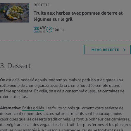
RECETTE
Truite aux herbes avec pommes de terre et
légumes sur le gril
490
45min
kcal
MEHR REZEPTE
3. Dessert
On est déjà rassasié depuis longtemps, mais ce petit bout de gâteau ou
cette boule de crème glacée avec de la crème fouettée semble quand
même appétissant. Et voilà, on a déjà consommé quelques centaines de
calories de plus.
Alternative:
Fruits grillés
. Les fruits colorés qui ornent votre assiette de
dessert contiennent des sucres naturels, mais ils sont beaucoup moins
caloriques que les desserts traditionnels. Ils font le bonheur des carnivores,
des végétariens et des véganistes. Les fruits les plus fermes et les plus gros
sont les plus adaptés à la cuisson au barbecue, car ils ne tombent pas à