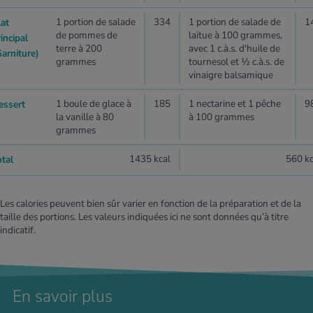
1 portion de salade
334
1 portion de salade de
1
lat
de pommes de
laitue à 100 grammes,
incipal
terre à 200
avec 1 c.à.s. d'huile de
Garniture)
grammes
tournesol et ½ c.à.s. de
vinaigre balsamique
1 boule de glace à
185
1 nectarine et 1 pêche
9
essert
la vanille à 80
à 100 grammes
grammes
1435 kcal
560 kc
otal
Les calories peuvent bien sûr varier en fonction de la préparation et de la
taille des portions. Les valeurs indiquées ici ne sont données qu’à titre
indicatif.
En savoir plus