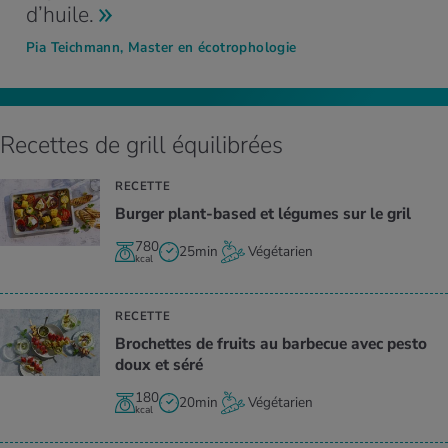
d’huile.
Pia Teichmann, Master en écotrophologie
Recettes de grill équilibrées
RECETTE
Bur­ger plant-based et légumes sur le gril
780
25min
Végétarien
kcal
RECETTE
Bro­chettes de fruits au bar­be­cue avec pesto
doux et séré
180
20min
Végétarien
kcal