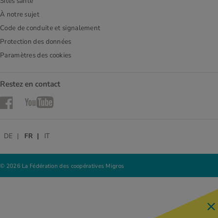
Sites santé
À notre sujet
Code de conduite et signalement
Protection des données
Paramètres des cookies
Restez en contact
Facebook
YouTube
DE
FR
IT
© 2026 La Fédération des coopératives Migros