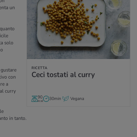
non
enta un
 quanto
cile
ta solo
lo
RICETTA
 gustare
Ceci to­sta­ti al curry
tivo con
re a
 al curry
90
30min
Vegana
kcal
le
nto in tanto.