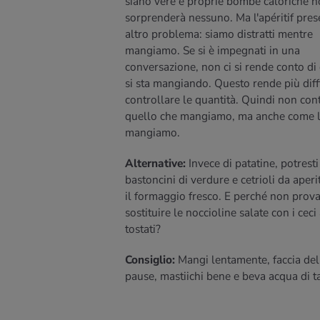
siano vere e proprie bombe caloriche 
sorprenderà nessuno. Ma l'apéritif pres
altro problema: siamo distratti mentre
mangiamo. Se si è impegnati in una
VAI ALLA RICETTA
conversazione, non ci si rende conto di
si sta mangiando. Questo rende più diffi
controllare le quantità. Quindi non con
quello che mangiamo, ma anche come 
mangiamo.
Alternative:
Invece di patatine, potresti
bastoncini di verdure e cetrioli da aperi
il formaggio fresco. E perché non prova
sostituire le noccioline salate con i ceci
tostati?
Consiglio:
Mangi lentamente, faccia del
pause, mastiichi bene e beva acqua di ta