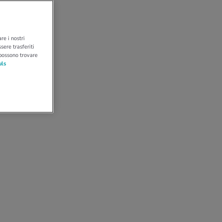
re i nostri
sere trasferiti
 possono trovare
uls