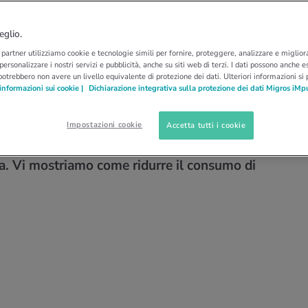
NO
r calorie più grandi e
eglio.
i partner utilizziamo cookie e tecnologie simili per fornire, proteggere, analizzare e migliora
lorie durante il
 personalizzare i nostri servizi e pubblicità, anche su siti web di terzi. I dati possono anche es
potrebbero non avere un livello equivalente di protezione dei dati. Ulteriori informazioni si
informazioni sui cookie |
Dichiarazione integrativa sulla protezione dei dati Migros iMp
Impostazioni cookie
Accetta tutti i cookie
e per finire una fetta di torta: quando si griglia,
tta. Vi mostriamo come ridurre il consumo di