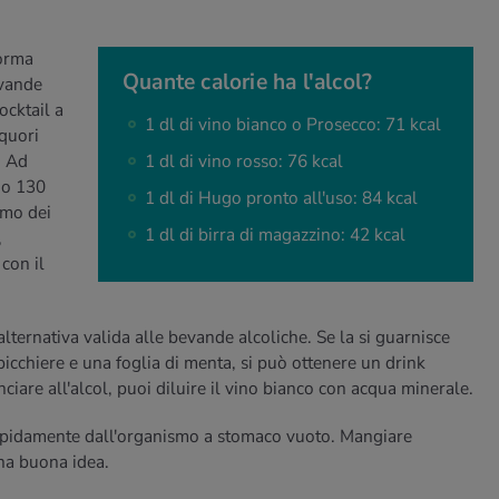
forma
Quante calorie ha l'alcol?
evande
ocktail a
1 dl di vino bianco o Prosecco: 71 kcal
iquori
. Ad
1 dl di vino rosso: 76 kcal
no 130
1 dl di Hugo pronto all'uso: 84 kcal
ismo dei
1 dl di birra di magazzino: 42 kcal
,
con il
alternativa valida alle bevande alcoliche. Se la si guarnisce
bicchiere e una foglia di menta, si può ottenere un drink
ciare all'alcol, puoi diluire il vino bianco con acqua minerale.
rapidamente dall'organismo a stomaco vuoto. Mangiare
una buona idea.