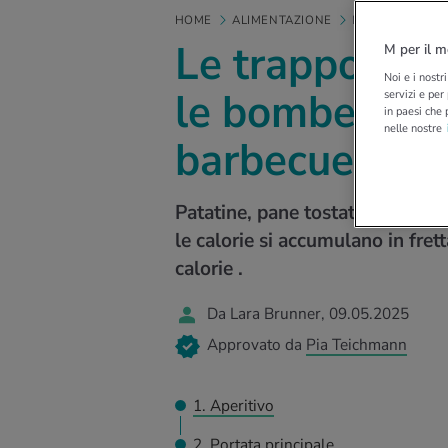
HOME
ALIMENTAZIONE
MANGIARE SA
Le trappole pe
M per il m
Noi e i nostr
le bombe di ca
servizi e per
in paesi che 
nelle nostre
barbecue
Patatine, pane tostato, bistecca 
le calorie si accumulano in fre
calorie .
Da Lara Brunner, 09.05.2025
Approvato da
Pia Teichmann
1. Aperitivo
2. Portata principale