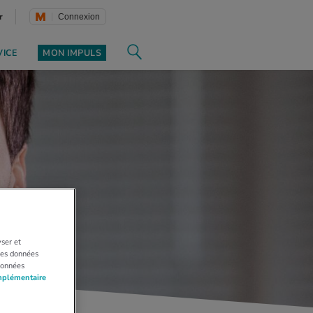
r
Connexion
VICE
MON IMPULS
yser et
 Les données
données
mplémentaire