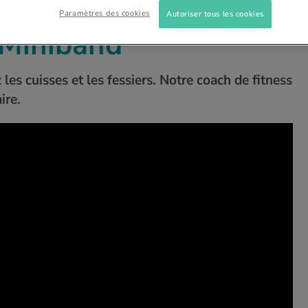
Paramètres des cookies
Autoriser tous les cookies
ÉOS
EN FORME POUR L'ÉTÉ
WALKINS AVEC MINIBAN…
 Miniband
les cuisses et les fessiers. Notre coach de fitness
ire.