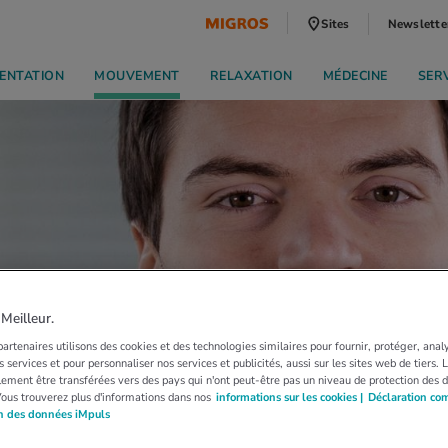
Sites
Newslette
ENTATION
MOUVEMENT
RELAXATION
MÉDECINE
SER
eilleur.
artenaires utilisons des cookies et des technologies similaires pour fournir, protéger, anal
 services et pour personnaliser nos services et publicités, aussi sur les sites web de tiers.
ement être transférées vers des pays qui n'ont peut-être pas un niveau de protection des 
Vous trouverez plus d'informations dans nos
informations sur les cookies |
Déclaration co
on des données iMpuls