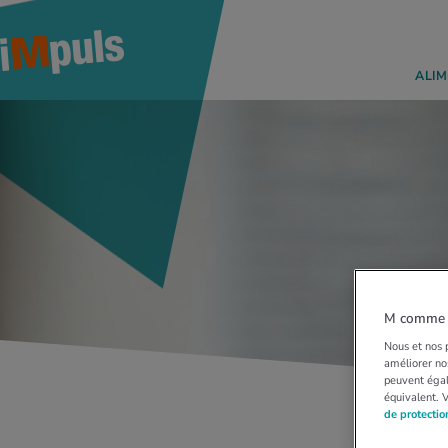
ALIM
M comme M
Nous et nos p
améliorer nos
peuvent égal
équivalent. 
de protecti