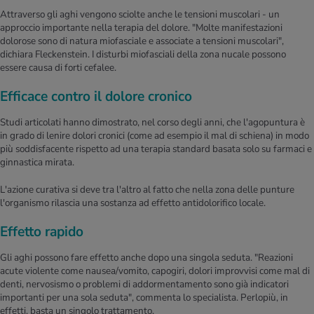
Attraverso gli aghi vengono sciolte anche le tensioni muscolari - un
approccio importante nella terapia del dolore. "Molte manifestazioni
dolorose sono di natura miofasciale e associate a tensioni muscolari",
dichiara Fleckenstein. I disturbi miofasciali della zona nucale possono
essere causa di forti cefalee.
Efficace contro il dolore cronico
Studi articolati hanno dimostrato, nel corso degli anni, che l'agopuntura è
in grado di lenire dolori cronici (come ad esempio il mal di schiena) in modo
più soddisfacente rispetto ad una terapia standard basata solo su farmaci e
ginnastica mirata.
L'azione curativa si deve tra l'altro al fatto che nella zona delle punture
l'organismo rilascia una sostanza ad effetto antidolorifico locale.
Effetto rapido
Gli aghi possono fare effetto anche dopo una singola seduta. "Reazioni
acute violente come nausea/vomito, capogiri, dolori improvvisi come mal di
denti, nervosismo o problemi di addormentamento sono già indicatori
importanti per una sola seduta", commenta lo specialista. Perlopiù, in
effetti, basta un singolo trattamento.