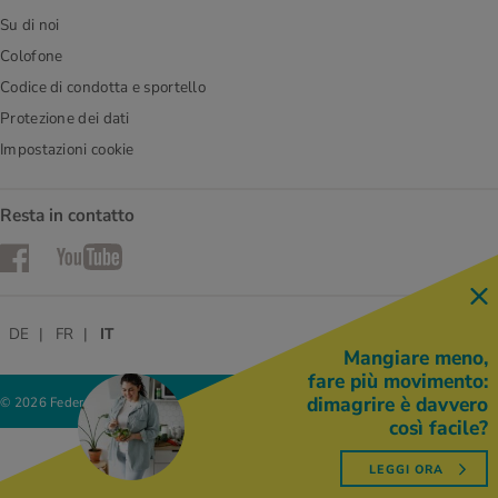
Su di noi
Colofone
Codice di condotta e sportello
Protezione dei dati
Impostazioni cookie
Resta in contatto
Facebook
YouTube
DE
FR
IT
Mangiare meno,
fare più movimento:
dimagrire è davvero
© 2026 Federazione delle cooperative Migros
così facile?
LEGGI ORA