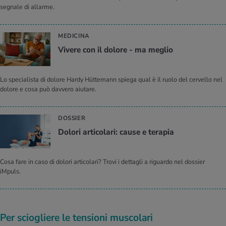
segnale di allarme.
MEDICINA
Vi­ve­re con il do­lo­re - ma me­glio
Lo specialista di dolore Hardy Hüttemann spiega qual è il ruolo del cervello nel
dolore e cosa può davvero aiutare.
DOSSIER
Do­lo­ri ar­ti­co­la­ri: cause e te­ra­pia
Cosa fare in caso di dolori articolari? Trovi i dettagli a riguardo nel dossier
iMpuls.
Per sciogliere le tensioni muscolari