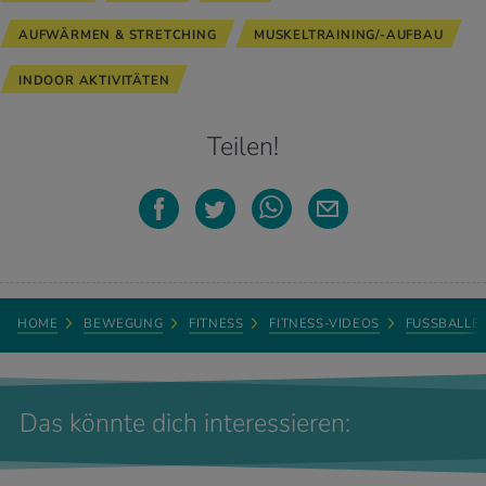
AUFWÄRMEN & STRETCHING
MUSKELTRAINING/-AUFBAU
INDOOR AKTIVITÄTEN
Teilen!
HOME
BEWEGUNG
FITNESS
FITNESS-VIDEOS
FUSSBALLE
Das könnte dich interessieren: