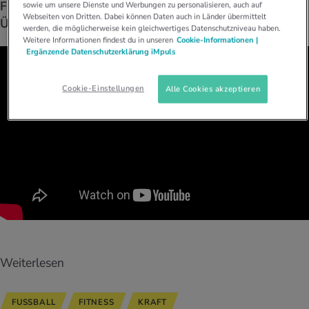
UELLE THEMEN IM BEREICH SERVICES
Fitness-Coach Goran Petrovic zeigt im Video, wie du die
sowie um unsere Dienste und Werbungen zu personalisieren, auch auf
Webseiten von Dritten. Dabei können Daten auch in Länder übermittelt
Übung machst. Mach sie nach.
rgien & Intoleranzen
ersport
afen
engesundheit
Angebote
werden, die möglicherweise kein gleichwertiges Datenschutzniveau haben.
Weitere Informationen findest du in unseren
Cookie-Informationen |
Ergänzende Datenschutzerklärung iMpuls
ungsmittel
ess
lness
chwerden
Tools, Test & Quizze
Cookie-Einstellungen
Alle Cookies akzeptieren
stoffe
zinisches Wissen
UELLE THEMEN IM BEREICH BEWEGUNG
UELLE THEMEN IM BEREICH ENTSPANNUNG
Kalorienverbrauch berechnen
Glücklich sein
UELLE THEMEN IM BEREICH ERNÄHRUNG
UELLE THEMEN IM BEREICH MEDIZIN
BMI berechnen
Mund- & Zahnpflege
Personal Health Coaching
Personal Health Coaching
Personal Health Coaching
Personal Health Coaching
Weiterlesen
FUSSBALL
FITNESS
KRAFT