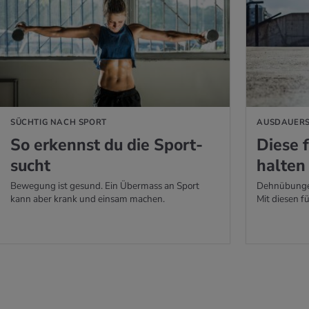
 ERFAHREN
MEHR ERFAHREN
SÜCHTIG NACH SPORT
AUSDAUER
So er­kennst du die Sport­
Diese 
sucht
hal­te
Bewegung ist gesund. Ein Übermass an Sport
Dehnübungen
kann aber krank und einsam machen.
Mit diesen f