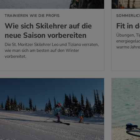
TRAINIEREN WIE DIE PROFIS
SOMMERLIC
Wie sich Ski­leh­rer auf die
Fit in
neue Sai­son vor­be­rei­ten
Übungen, Ti
energiegelad
Die St. Moritzer Skilehrer Leo und Tiziano verraten,
warme Jahres
wie man sich am besten auf den Winter
vorbereitet.
 ERFAHREN
MEHR ERFAHREN