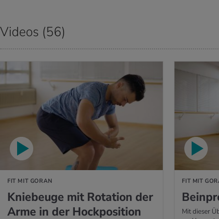
Videos (56)
O ABSPIELEN
VIDEO ABSPIELE
FIT MIT GORAN
FIT MIT GO
Kniebeuge mit Rotation der
Beinpr
Arme in der Hockposition
Mit dieser Ü