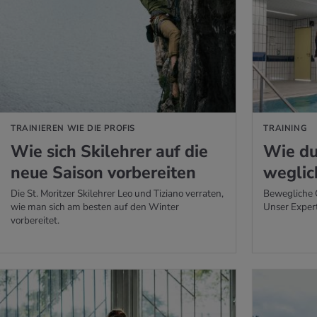
 ERFAHREN
MEHR ERFAHREN
TRAINIEREN WIE DIE PROFIS
TRAINING
Wie sich Ski­leh­rer auf die
Wie du
neue Sai­son vor­be­rei­ten
weg­lic
Die St. Moritzer Skilehrer Leo und Tiziano verraten,
Bewegliche 
wie man sich am besten auf den Winter
Unser Experte
vorbereitet.