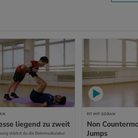
N
RAN
FIT MIT GORAN
esse liegend zu zweit
Non Counterm
Jumps
bung stärkst du die Beinmuskulatur