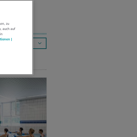
en, zu
, auch auf
in
tionen |
RELEVANZ