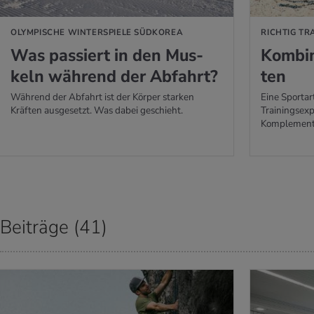
OLYMPISCHE WINTERSPIELE SÜDKOREA
RICHTIG TR
Was pas­siert in den Mus­
Kom­bi­
keln wäh­rend der Ab­fahrt?
ten
Während der Abfahrt ist der Körper starken
Eine Sportart
Kräften ausgesetzt. Was dabei geschieht.
Trainingsexp
Komplementä
Beiträge (41)