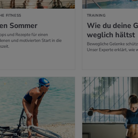
HE FITNESS
TRAINING
 den Som­mer
Wie du deine Ge
weg­lich hältst
pps und Rezepte für einen
enen und motivierten Start in die
Bewegliche Gelenke schütz
zeit.
Unser Experte erklärt, wie wi