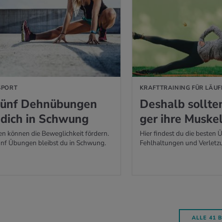
SPORT
KRAFTTRAINING FÜR LÄUF
fünf Dehn­übun­gen
Des­halb soll­t
n dich in Schwung
ger ihre Mus­kel
 können die Beweglichkeit fördern.
Hier findest du die besten
ünf Übungen bleibst du in Schwung.
Fehlhaltungen und Verletz
ALLE 41 