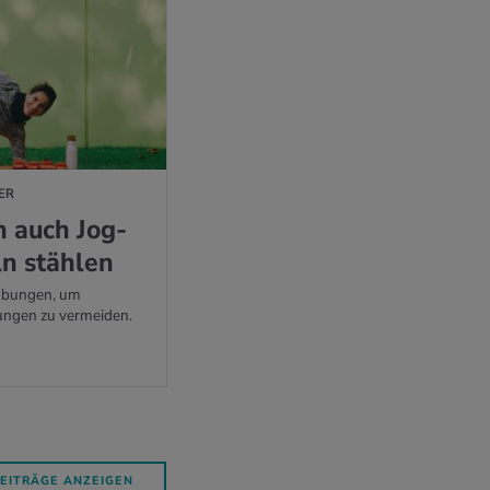
ER
en auch Jog­
n stäh­len
 Übungen, um
ungen zu vermeiden.
BEITRÄGE ANZEIGEN