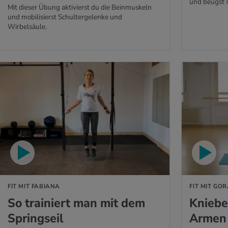
und beugst s
Mit dieser Übung aktivierst du die Beinmuskeln
und mobilisierst Schultergelenke und
Wirbelsäule.
O ABSPIELEN
VIDEO ABSPIELE
FIT MIT FABIANA
FIT MIT GO
So trainiert man mit dem
Kniebe
Springseil
Armen