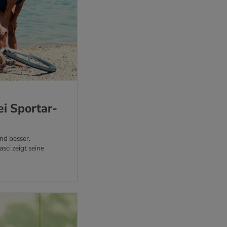
ei Sport­ar­
ind besser.
sci zeigt seine