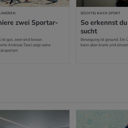
AINIEREN
SÜCHTIG NACH SPORT
nie­re zwei Sport­ar­
So er­kennst du
sucht
 ist gut, zwei sind besser.
Bewegung ist gesund. Ein 
erte Andreas Tasci zeigt seine
kann aber krank und einsa
rsportart.