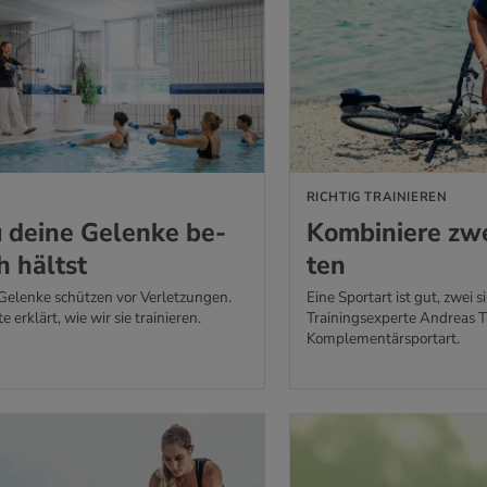
RICHTIG TRAINIEREN
 deine Ge­len­ke be­
Kom­bi­nie­re zw
h hältst
ten
Gelenke schützen vor Verletzungen.
Eine Sportart ist gut, zwei s
 erklärt, wie wir sie trainieren.
Trainingsexperte Andreas Ta
Komplementärsportart.